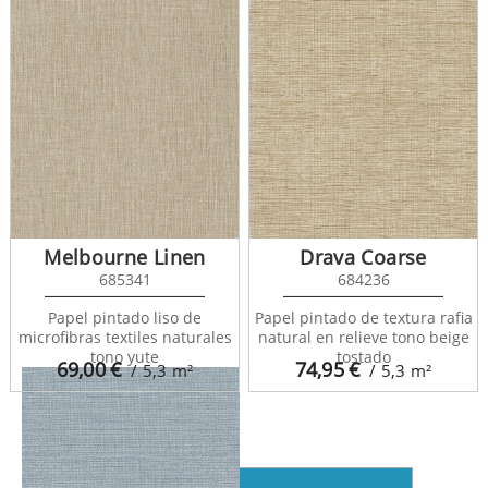
Melbourne Linen
Drava Coarse
685341
684236
Papel pintado liso de
Papel pintado de textura rafia
Graham Hall 680759
microfibras textiles naturales
natural en relieve tono beige
tono yute
tostado
69,00
€
74,95
€
/ 5,3
m²
/ 5,3
m²