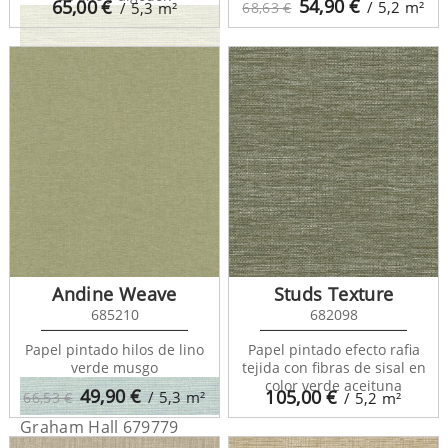
54,90
€
65,00
€
/ 5,2
m²
/ 5,3
m²
68,63 €
Graham Hall 679778
Andine Weave
Studs Texture
685210
682098
Papel pintado hilos de lino
Papel pintado efecto rafia
verde musgo
tejida con fibras de sisal en
color verde aceituna
49,90
€
105,00
€
/ 5,3
m²
66,53 €
/ 5,2
m²
Graham Hall 679779