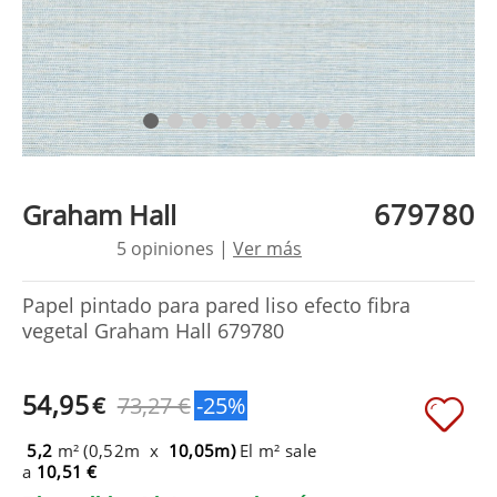
679780
Graham Hall
5 opiniones |
Ver más
Papel pintado para pared liso efecto fibra
vegetal Graham Hall 679780
54,95
€
73,27 €
-25%
5,2
m² (0,52m x
10,05m)
El m² sale
a
10,51 €