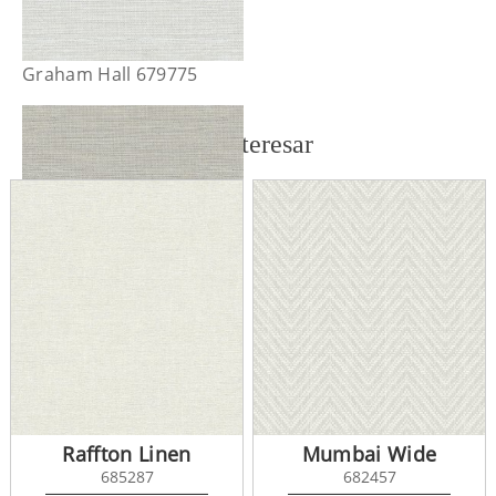
Graham Hall 679775
También te puede interesar
Graham Hall 679776
Raffton Linen
Mumbai Wide
685287
682457