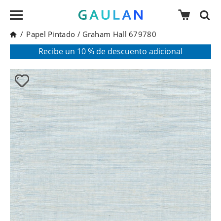
/
Papel Pintado
/
Graham Hall 679780
* Válido para pedidos superiores a 120€
Pon en tu cesta el código:
AGOSTO2026
Recibe un 10 % de descuento adicional