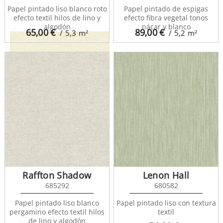
Papel pintado liso blanco roto
Papel pintado de espigas
efecto textil hilos de lino y
efecto fibra vegetal tonos
algodón
nácar y blanco
65,00
€
89,00
€
/ 5,3
m²
/ 5,2
m²
Graham Hall 679777
Raffton Shadow
Lenon Hall
685292
680582
Papel pintado liso blanco
Papel pintado liso con textura
pergamino efecto textil hilos
textil
de lino y algodón