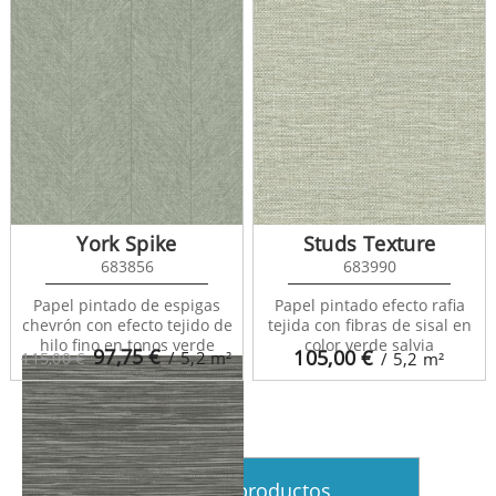
York Spike
Studs Texture
683856
683990
Papel pintado de espigas
Papel pintado efecto rafia
Sisay Texture 681834
chevrón con efecto tejido de
tejida con fibras de sisal en
hilo fino en tonos verde
color verde salvia
97,75
€
105,00
€
/ 5,2
m²
115,00 €
/ 5,2
m²
Ver más productos