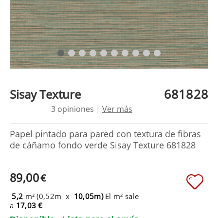
681828
Sisay Texture
3 opiniones |
Ver más
Papel pintado para pared con textura de fibras
de cáñamo fondo verde Sisay Texture 681828
89,00
€
5,2
m² (0,52m x
10,05m)
El m² sale
a
17,03 €