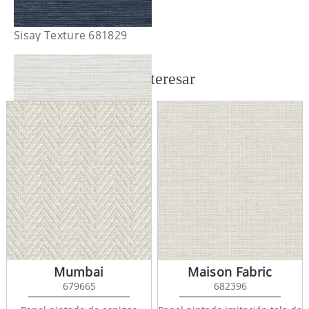
Sisay Texture 681829
También te puede interesar
Sisay Texture 681830
Mumbai
Maison Fabric
679665
682396