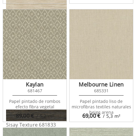
Sisay Texture 681832
Kaylan
Melbourne Linen
681467
685331
Papel pintado de rombos
Papel pintado liso de
efecto fibra vegetal
microfibras textiles naturales
beige arena
89,00
€
69,00
€
/ 5,2
m²
/ 5,3
m²
Sisay Texture 681833