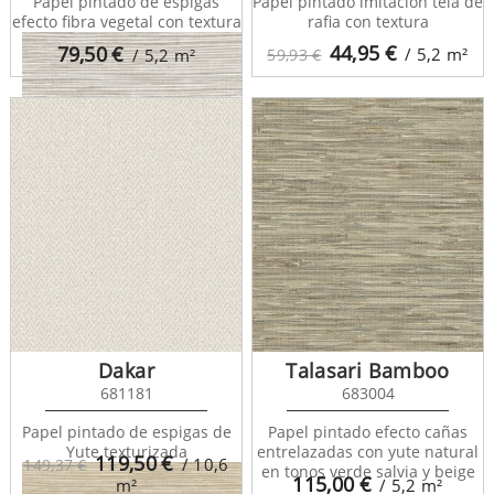
Papel pintado de espigas
Papel pintado imitación tela de
efecto fibra vegetal con textura
rafia con textura
44,95
€
79,50
€
/ 5,2
m²
/ 5,2
m²
59,93 €
Sisay Texture 681831
Dakar
Talasari Bamboo
681181
683004
Papel pintado de espigas de
Papel pintado efecto cañas
Yute texturizada
entrelazadas con yute natural
119,50
€
/ 10,6
149,37 €
en tonos verde salvia y beige
115,00
€
m²
/ 5,2
m²