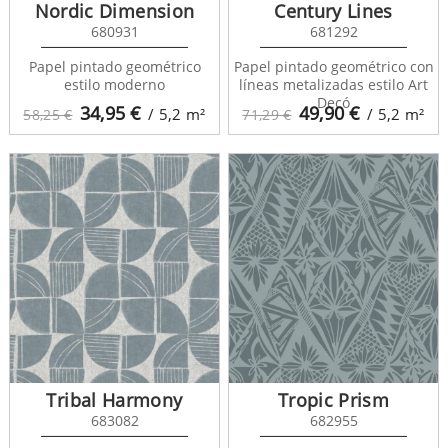
Nordic Dimension
Century Lines
680931
681292
Papel pintado geométrico
Papel pintado geométrico con
estilo moderno
líneas metalizadas estilo Art
Decó
34,95
€
49,90
€
/ 5,2
m²
/ 5,2
m²
58,25 €
71,29 €
Tribal Harmony
Tropic Prism
683082
682955