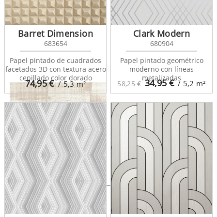
Hoxton 681463
Barret Dimension
Clark Modern
683654
680904
Papel pintado de cuadrados
Papel pintado geométrico
facetados 3D con textura acero
moderno con líneas
cepillado color dorado
metalizadas
34,95
€
74,95
€
/ 5,2
m²
/ 5,3
m²
58,25 €
Hoxton 681465