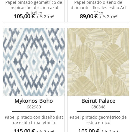
Papel pintado geométrico de
Papel pintado diseño de
inspiración africana azul
diamantes florales estilo Art
petróleo
Déco
105,00
€
89,00
€
/ 5,2
m²
/ 5,2
m²
Mykonos Boho
Beirut Palace
682980
680848
Papel pintado con diseño Ikat
Papel pintado geométrico de
de estilo tribal étnico
estilo étnico
115,00
€
105,00
€
/ 5,2
m²
/ 5,2
m²