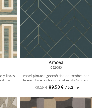
Arnova
682083
o y fibras
Papel pintado geométrico de rombos con
extura
líneas doradas fondo azul estilo Art déco
89,50
€
/ 5,2
m²
105,29 €