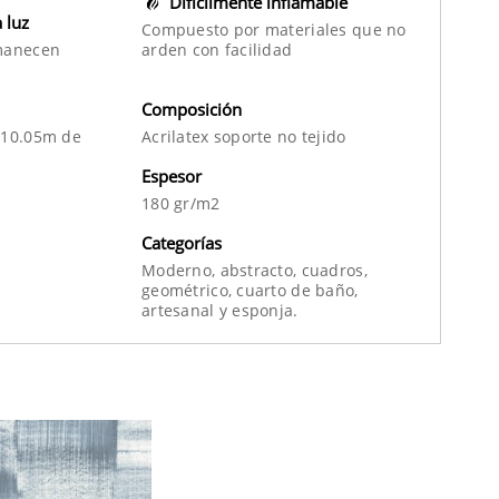
Difícilmente inflamable
a luz
Compuesto por materiales que no
manecen
arden con facilidad
Composición
 10.05m de
Acrilatex soporte no tejido
Espesor
180 gr/m2
Categorías
Moderno,
abstracto,
cuadros,
geométrico,
cuarto de baño,
artesanal
y
esponja.