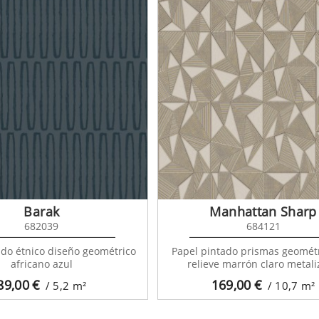
Barak
Manhattan Sharp
682039
684121
ado étnico diseño geométrico
Papel pintado prismas geomét
africano azul
relieve marrón claro metal
89,00
€
169,00
€
/ 5,2
m²
/ 10,7
m²