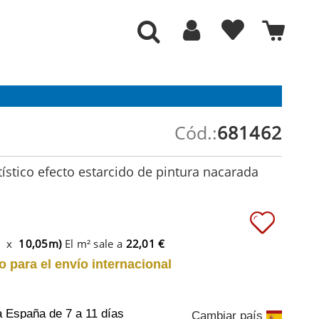
Cód.:
681462
tístico efecto estarcido de pintura nacarada
m x
10,05m)
El m² sale a
22,01 €
o para el envío internacional
a España
de 7 a 11 días
Cambiar país