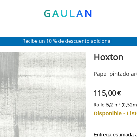
* Válido para pedidos superiores a 120€
Pon en tu cesta el código:
AGOSTO2026
Recibe un 10 % de descuento adicional
Hoxton
Papel pintado ar
115,00
€
Rollo
5,2
m² (0,52
Disponible - List
Entrega estimada 