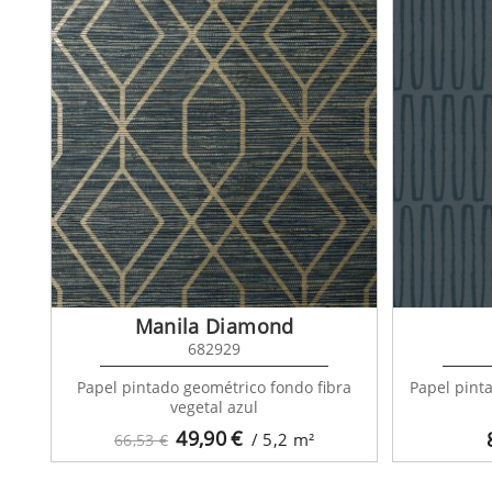
Manila Diamond
682929
Papel pintado geométrico fondo fibra
Papel pint
vegetal azul
49,90
€
/ 5,2
m²
66,53 €