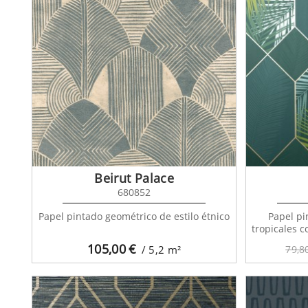
Beirut Palace
680852
Papel pintado geométrico de estilo étnico
Papel pi
tropicales c
105,00
€
/ 5,2
m²
79,8