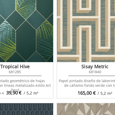
Tropical Hive
Sisay Metric
681285
681840
ntado geométrico de hojas
Papel pintado diseño de laberint
on líneas metalizado estilo Art
de cáñamo fondo verde con t
Decó
39,90
€
165,00
€
/ 5,2
m²
0 €
/ 5,2
m²