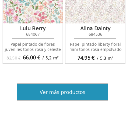
Lulu Berry
Alina Dainty
684067
684536
Papel pintado de flores
Papel pintado liberty floral
juveniles tonos rosa y celeste
mini tonos rosa empolvado
66,00
€
74,95
€
/ 5,2
m²
82,50 €
/ 5,3
m²
Ver más productos