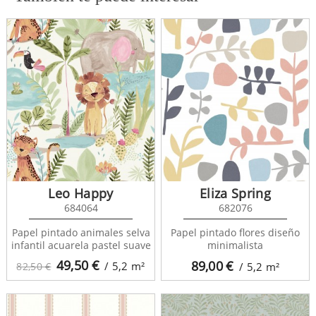
Leo Happy
Eliza Spring
684064
682076
Papel pintado animales selva
Papel pintado flores diseño
infantil acuarela pastel suave
minimalista
49,50
€
89,00
€
/ 5,2
m²
82,50 €
/ 5,2
m²