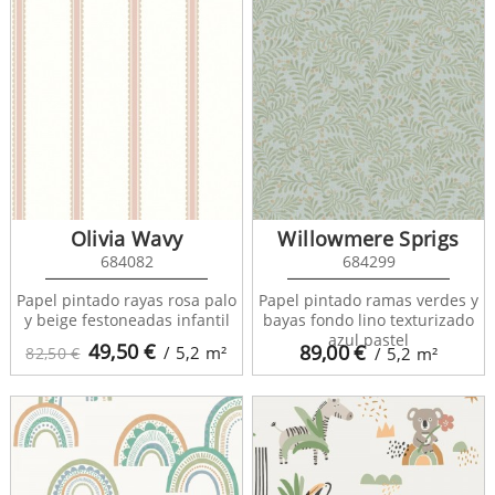
Olivia Wavy
Willowmere Sprigs
684082
684299
Papel pintado rayas rosa palo
Papel pintado ramas verdes y
y beige festoneadas infantil
bayas fondo lino texturizado
azul pastel
49,50
€
89,00
€
/ 5,2
m²
82,50 €
/ 5,2
m²