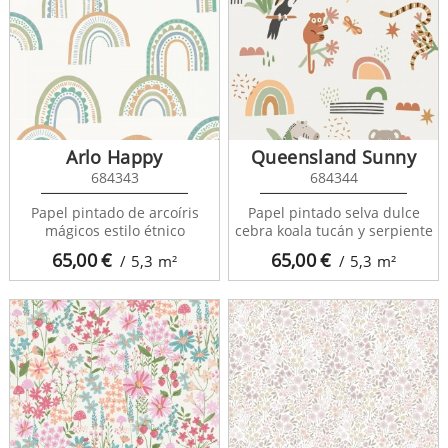
Arlo Happy
Queensland Sunny
684343
684344
Papel pintado de arcoíris
Papel pintado selva dulce
mágicos estilo étnico
cebra koala tucán y serpiente
65,00
€
65,00
€
/ 5,3
m²
/ 5,3
m²