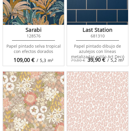
Sarabi
Last Station
128576
681310
Papel pintado selva tropical
Papel pintado dibujo de
con efectos dorados
azulejos con líneas
metalizadas estilo Art Decó
39,90
€
109,00
€
/ 5,2
m²
/ 5,3
m²
79,80 €