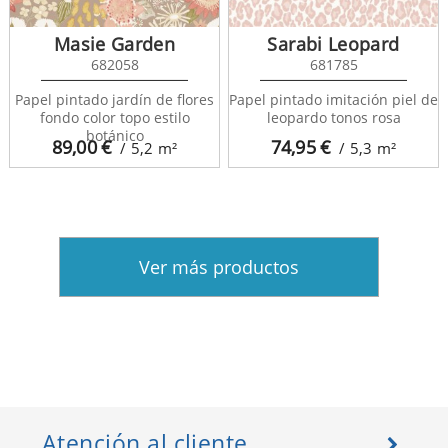
Masie Garden
Sarabi Leopard
682058
681785
Papel pintado jardín de flores
Papel pintado imitación piel de
fondo color topo estilo
leopardo tonos rosa
botánico
89,00
€
74,95
€
/ 5,2
m²
/ 5,3
m²
Ver más productos
Atención al cliente