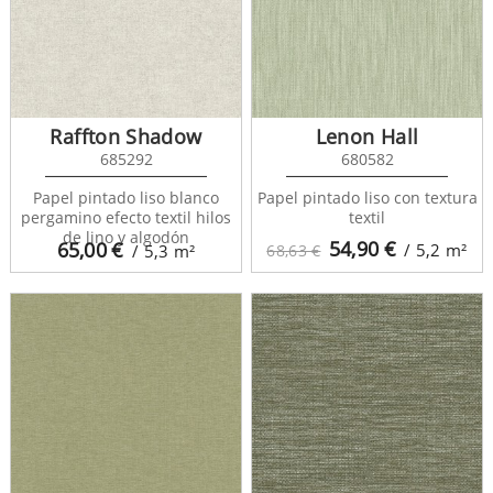
Raffton Shadow
Lenon Hall
685292
680582
Papel pintado liso blanco
Papel pintado liso con textura
pergamino efecto textil hilos
textil
de lino y algodón
54,90
€
65,00
€
/ 5,2
m²
/ 5,3
m²
68,63 €