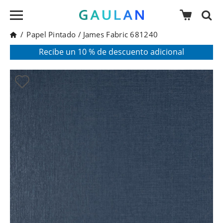
/
Papel Pintado
/
James Fabric 681240
* Válido para pedidos superiores a 120€
Pon en tu cesta el código:
AGOSTO2026
Recibe un 10 % de descuento adicional