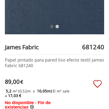
681240
James Fabric
Papel pintado para pared liso efecto textil James
Fabric 681240
89,00
€
5,2
m² (0,52m x
10,05m)
El m² sale
a
17,03 €
No disponible - Fin de
existencias