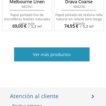
Melbourne Linen
Drava Coarse
685341
684236
Papel pintado liso de
Papel pintado de textura rafia
microfibras textiles naturales
natural en relieve tono beige
tono yute
tostado
69,00
€
74,95
€
/ 5,3
m²
/ 5,3
m²
Ver más productos
Atención al cliente
Envío y entrega