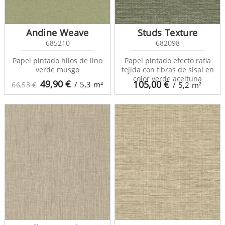
Andine Weave
Studs Texture
685210
682098
Papel pintado hilos de lino
Papel pintado efecto rafia
verde musgo
tejida con fibras de sisal en
color verde aceituna
49,90
€
105,00
€
/ 5,3
m²
66,53 €
/ 5,2
m²