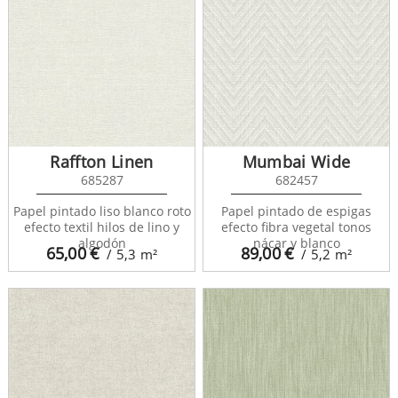
Raffton Linen
Mumbai Wide
685287
682457
Papel pintado liso blanco roto
Papel pintado de espigas
efecto textil hilos de lino y
efecto fibra vegetal tonos
algodón
nácar y blanco
65,00
€
89,00
€
/ 5,3
m²
/ 5,2
m²