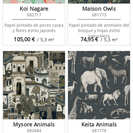
Koi Nagare
Maison Owls
682717
681773
Papel pintado de peces carpa
Papel pintado de animales del
y flores estilo japonés
bosque y hojas estilo
naturaleza
105,00
€
74,95
€
/ 5,3
m²
/ 5,3
m²
Mysore Animals
Keita Animals
682684
681778