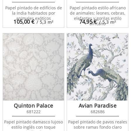
Papel pintado de edificios de
Papel pintado estilo africano
la India habitados por
de animales: leones, cebras,
animales exóticos
elefantes y gorilas estilo
105,00
€
74,95
€
/ 5,3
m²
/ 5,3
m²
africano
Quinton Palace
Avian Paradise
681222
682686
Papel pintado damasco lujoso
Papel pintado de pavos reales
estilo inglés con toque
sobre ramas fondo claro