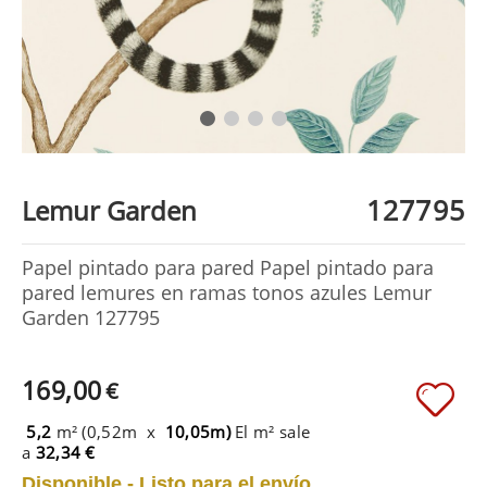
127795
Lemur Garden
Papel pintado para pared Papel pintado para
pared lemures en ramas tonos azules Lemur
Garden 127795
169,00
€
5,2
m² (0,52m x
10,05m)
El m² sale
a
32,34 €
Disponible - Listo para el envío