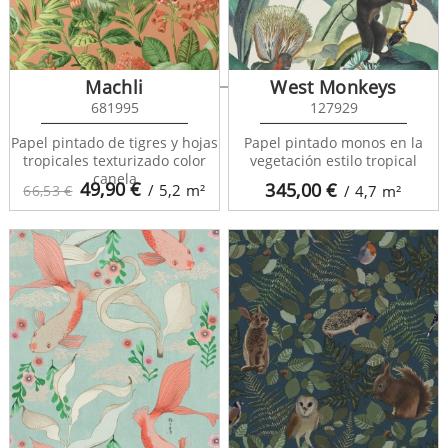
Lemur Garden 127794
Machli
West Monkeys
681995
127929
Papel pintado de tigres y hojas
Papel pintado monos en la
tropicales texturizado color
vegetación estilo tropical
canela
49,90
€
345,00
€
/ 5,2
m²
66,53 €
/ 4,7
m²