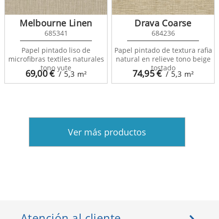
Melbourne Linen
Drava Coarse
685341
684236
Papel pintado liso de
Papel pintado de textura rafia
microfibras textiles naturales
natural en relieve tono beige
tono yute
tostado
69,00
€
74,95
€
/ 5,3
m²
/ 5,3
m²
Ver más productos
Atención al cliente