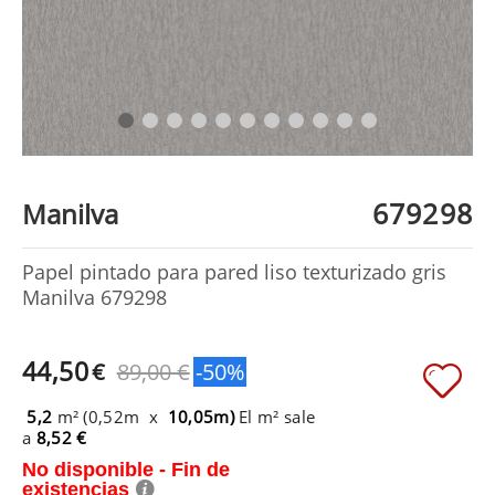
679298
Manilva
Papel pintado para pared liso texturizado gris
Manilva 679298
44,50
€
89,00 €
-50%
5,2
m² (0,52m x
10,05m)
El m² sale
a
8,52 €
No disponible - Fin de
existencias