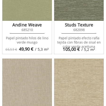
Andine Weave
Studs Texture
685210
682098
Papel pintado hilos de lino
Papel pintado efecto rafia
verde musgo
tejida con fibras de sisal en
color verde aceituna
49,90
€
105,00
€
/ 5,3
m²
66,53 €
/ 5,2
m²