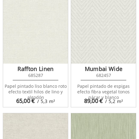
Raffton Linen
Mumbai Wide
685287
682457
Papel pintado liso blanco roto
Papel pintado de espigas
efecto textil hilos de lino y
efecto fibra vegetal tonos
algodón
nácar y blanco
65,00
€
89,00
€
/ 5,3
m²
/ 5,2
m²