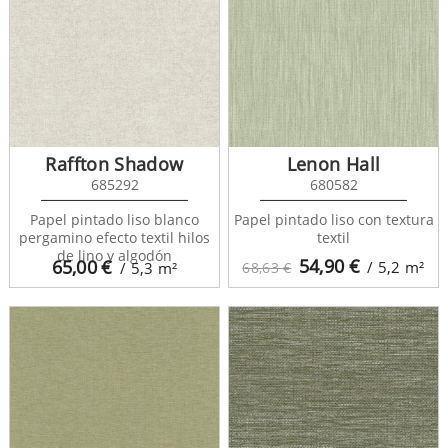
Raffton Shadow
Lenon Hall
685292
680582
Papel pintado liso blanco
Papel pintado liso con textura
pergamino efecto textil hilos
textil
de lino y algodón
54,90
€
65,00
€
/ 5,2
m²
/ 5,3
m²
68,63 €