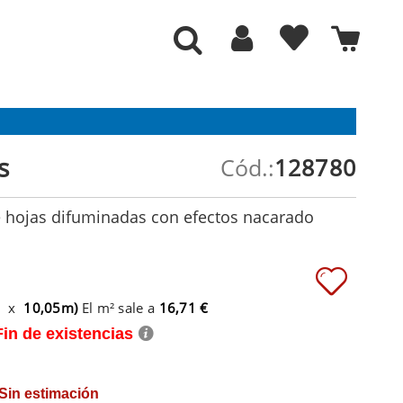
s
Cód.:
128780
e hojas difuminadas con efectos nacarado
m x
10,05m)
El m² sale a
16,71 €
Fin de existencias
 Sin estimación