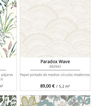
Paradox Wave
682943
y pájaros
Papel pintado de medios círculos modernos
co
89,00
€
m²
/ 5,2
m²