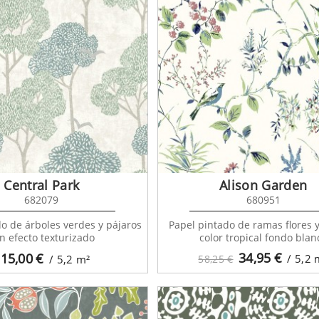
Central Park
Alison Garden
682079
680951
o de árboles verdes y pájaros
Papel pintado de ramas flores 
n efecto texturizado
color tropical fondo blan
34,95
€
15,00
€
/ 5,2
/ 5,2
m²
58,25 €