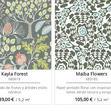
Kayla Forest
Maiba Flowers
680618
683185
do de frutos y árboles estilo
Papel pintado floral con inspirac
nórdico
tonos verde oscuro y turq
89,00
€
105,00
€
/ 5,2
m²
/ 5,2
m²