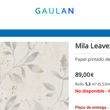
* Válido para pedidos superiores a 120€
Pon en tu cesta el código:
AGOSTO2026
Recibe un 10 % de descuento adicional
Mila Leave
Papel pintado d
89,00
€
Rollo
5,3
m² (0,53
No disponible - 
Plazo de entrega -