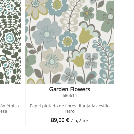
Garden Flowers
680614
ión étnica
Papel pintado de flores dibujadas estilo
uesa
retro
89,00
€
/ 5,2
m²