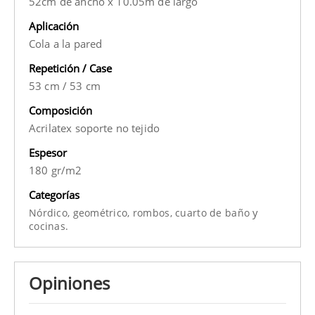
52cm de ancho x 10.05m de largo
Aplicación
Cola a la pared
Repetición / Case
53 cm
/
53 cm
Composición
Acrilatex soporte no tejido
Espesor
180 gr/m2
Categorías
y
Nórdico,
geométrico,
rombos,
cuarto de baño
cocinas.
Opiniones