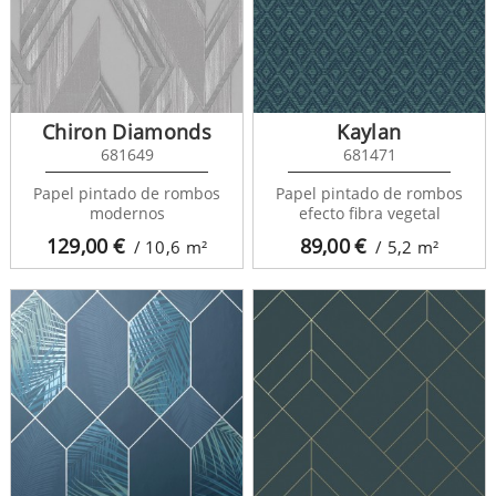
Chiron Diamonds
Kaylan
681649
681471
Papel pintado de rombos
Papel pintado de rombos
modernos
efecto fibra vegetal
129,00
€
89,00
€
/ 10,6
m²
/ 5,2
m²