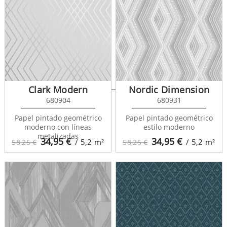
Nordic Room 679817
Clark Modern
Nordic Dimension
680904
680931
Papel pintado geométrico
Papel pintado geométrico
moderno con líneas
estilo moderno
metalizadas
34,95
€
34,95
€
/ 5,2
m²
/ 5,2
m²
58,25 €
58,25 €