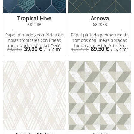
Tropical Hive
Arnova
681286
682083
Papel pintado geométrico de
Papel pintado geométrico de
hojas tropicales con líneas
rombos con líneas doradas
metalizado estilo Art Decó
fondo azul estilo Art déco
39,90
€
89,50
€
/ 5,2
m²
/ 5,2
m²
79,80 €
105,29 €