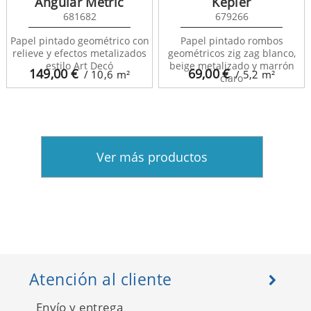
Angular Metric
Kepler
681682
679266
Papel pintado geométrico con
Papel pintado rombos
relieve y efectos metalizados
geométricos zig zag blanco,
estilo Art Decó
beige metalizado y marrón
149,00
€
69,00
€
/ 10,6
m²
/ 5,2
m²
claro
Ver más productos
Atención al cliente
Envío y entrega