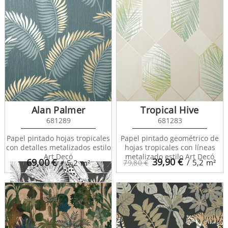
Nueva Guinea 128723
Alan Palmer
Tropical Hive
681289
681283
Papel pintado hojas tropicales
Papel pintado geométrico de
con detalles metalizados estilo
hojas tropicales con líneas
Art Decó
metalizado estilo Art Decó
39,90
€
69,00
€
/ 5,2
m²
/ 5,2
m²
79,80 €
Nueva Guinea 128726