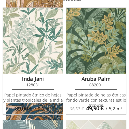
Nueva Guinea 128722
Inda Jani
Aruba Palm
128631
682001
Papel pintado étnico de hojas
Papel pintado de hojas étnicas
y plantas tropicales de la India
fondo verde con texturas estilo
tropical
49,90
€
89,00
€
/ 5,2
m²
/ 5,3
m²
66,53 €