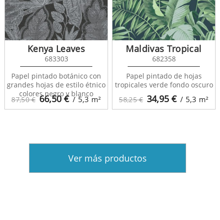
Kenya Leaves
Maldivas Tropical
683303
682358
Papel pintado botánico con
Papel pintado de hojas
grandes hojas de estilo étnico
tropicales verde fondo oscuro
colores negro y blanco
66,50
€
34,95
€
/ 5,3
m²
/ 5,3
m²
87,50 €
58,25 €
Ver más productos