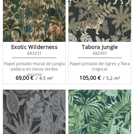
Exotic Wilderness
Tabora Jungle
683231
682991
Papel pintado mural de jungla
Papel pintado de tigres y flora
exótica en tonos verdes
tropical
oscuros
69,00
€
105,00
€
/ 4,5
m²
/ 5,2
m²