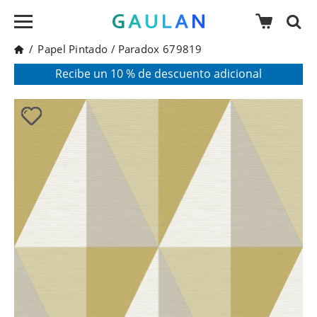
/
Papel Pintado
/
Paradox 679819
* Válido para pedidos superiores a 120€
Pon en tu cesta el código:
AGOSTO2026
Recibe un 10 % de descuento adicional