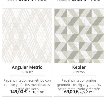
Angular Metric
Kepler
681682
679266
Papel pintado geométrico con
Papel pintado rombos
relieve y efectos metalizados
geométricos zig zag blanco,
estilo Art Decó
beige metalizado y marrón
149,00
€
69,00
€
/ 10,6
m²
/ 5,2
m²
claro