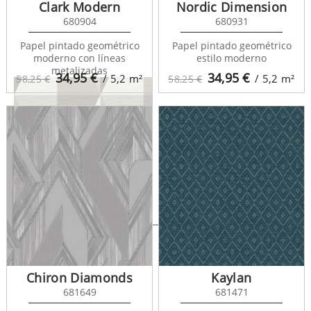
Clark Modern
Nordic Dimension
680904
680931
Papel pintado geométrico
Papel pintado geométrico
moderno con líneas
estilo moderno
metalizadas
34,95
€
34,95
€
/ 5,2
m²
/ 5,2
m²
58,25 €
58,25 €
Paradox 679821
Chiron Diamonds
Kaylan
681649
681471