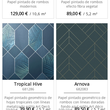
Papel pintado de rombos
Papel pintado de rombos
modernos
efecto fibra vegetal
129,00
€
89,00
€
/ 10,6
m²
/ 5,2
m²
Tropical Hive
Arnova
681286
682083
Papel pintado geométrico de
Papel pintado geométrico de
hojas tropicales con líneas
rombos con líneas doradas
metalizado estilo Art Decó
fondo azul estilo Art déco
39,90
€
89,50
€
/ 5,2
m²
/ 5,2
m²
79,80 €
105,29 €