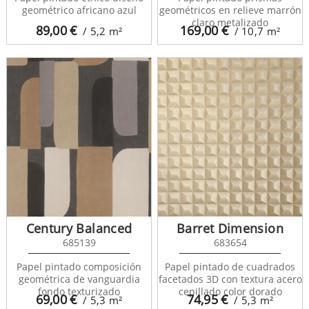
geométrico africano azul
geométricos en relieve marrón
claro metalizado
89,00
€
169,00
€
/ 5,2
m²
/ 10,7
m²
Century Balanced
Barret Dimension
685139
683654
Papel pintado composición
Papel pintado de cuadrados
geométrica de vanguardia
facetados 3D con textura acero
fondo texturizado
cepillado color dorado
69,00
€
74,95
€
/ 5,3
m²
/ 5,3
m²