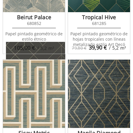
Arnova 682084
Beirut Palace
Tropical Hive
680852
681285
Papel pintado geométrico de
Papel pintado geométrico de
estilo étnico
hojas tropicales con líneas
metalizado estilo Art Decó
39,90
€
105,00
€
/ 5,2
m²
/ 5,2
m²
79,80 €
Arnova 682086
Sisay Metric
Manila Diamond