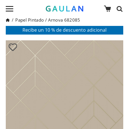
/
Papel Pintado
/
Arnova 682085
* Válido para pedidos superiores a 120€
Pon en tu cesta el código:
AGOSTO2026
Recibe un 10 % de descuento adicional