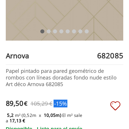
682085
Arnova
Papel pintado para pared geométrico de
rombos con líneas doradas fondo nude estilo
Art déco Arnova 682085
89,50
€
105,29 €
-15%
5,2
m² (0,52m x
10,05m)
El m² sale
a
17,13 €
Disponible - Listo para el envío