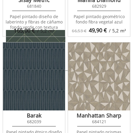
681840
682929
Papel pintado diseño de
Papel pintado geométrico
laberinto y fibras de cáñamo
fondo fibra vegetal azul
fondo verde con textura
49,90
€
165,00
€
/ 5,2
m²
/ 5,2
m²
66,53 €
Arnova 682087
Barak
Manhattan Sharp
682039
684121
Papel pintado étnico diseño
Papel pintado prismas