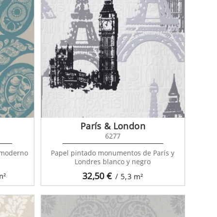
París & London
6277
 moderno
Papel pintado monumentos de París y
Londres blanco y negro
32,50
€
m²
/ 5,3
m²