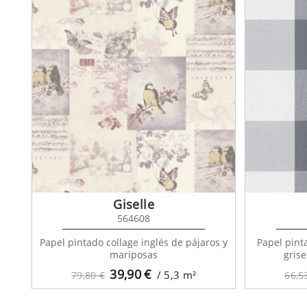
Giselle
564608
Papel pintado collage inglés de pájaros y
Papel pint
mariposas
grise
39,90
€
/ 5,3
m²
79,80 €
66,5