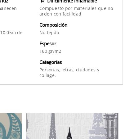
a luz
Difícilmente inflamable
manecen
Compuesto por materiales que no
arden con facilidad
Composición
 10.05m de
No tejido
Espesor
160 gr/m2
Categorías
Personas,
letras,
ciudades
y
collage.