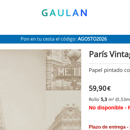
* Válido para pedidos superiores a 120€
Pon en tu cesta el código:
AGOSTO2026
Recibe un 10 % de descuento adicional
París Vinta
Papel pintado co
59,90
€
Rollo
5,3
m² (0,53
No disponible - 
Plazo de entrega -