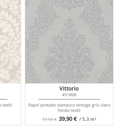
Vittorio
451868
 textil
Papel pintado damasco vintage gris claro
fondo textil
39,90
€
/ 5,3
m²
57,00 €