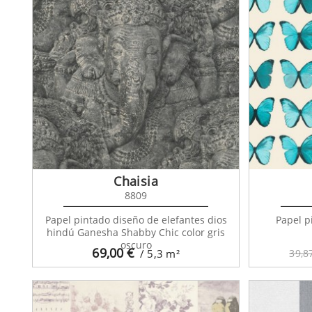
Chaisia
8809
Papel pintado diseño de elefantes dios
Papel p
hindú Ganesha Shabby Chic color gris
oscuro
69,00
€
/ 5,3
m²
39,8