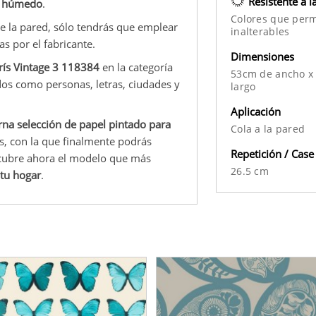
Resistente a l
o húmedo
.
Colores que per
bre la pared, sólo tendrás que emplear
inalterables
s por el fabricante.
Dimensiones
arís Vintage 3 118384
en la categoría
53cm de ancho x
dos como personas, letras, ciudades y
largo
Aplicación
na selección de papel pintado para
Cola a la pared
s, con la que finalmente podrás
Repetición / Case
scubre ahora el modelo que más
26.5 cm
 tu hogar
.