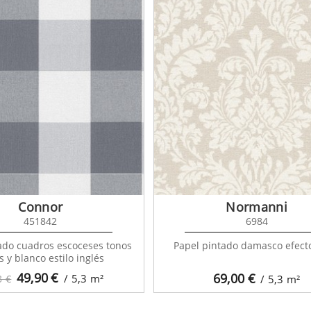
Connor
Normanni
451842
6984
ado cuadros escoceses tonos
Papel pintado damasco efecto
s y blanco estilo inglés
49,90
€
69,00
€
/ 5,3
m²
3 €
/ 5,3
m²