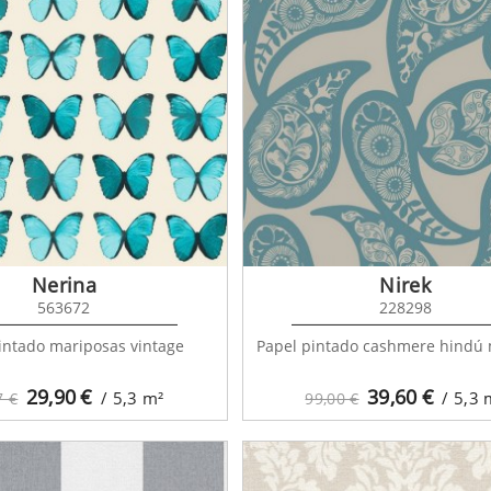
Nerina
Nirek
563672
228298
intado mariposas vintage
Papel pintado cashmere hindú
29,90
€
39,60
€
/ 5,3
m²
/ 5,3
7 €
99,00 €