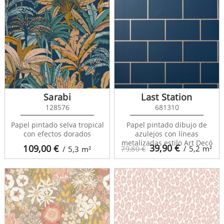
Sarabi
Last Station
128576
681310
Papel pintado selva tropical
Papel pintado dibujo de
con efectos dorados
azulejos con líneas
metalizadas estilo Art Decó
39,90
€
109,00
€
/ 5,2
m²
/ 5,3
m²
79,80 €