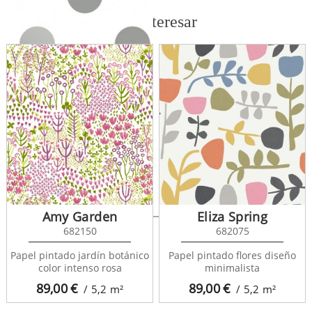
También te puede interesar
Perfect World 120081
Amy Garden
Eliza Spring
682150
682075
Papel pintado jardín botánico
Papel pintado flores diseño
color intenso rosa
minimalista
89,00
€
89,00
€
/ 5,2
m²
/ 5,2
m²