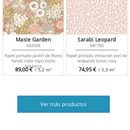
Masie Garden
Sarabi Leopard
682058
681785
Papel pintado jardín de flores
Papel pintado imitación piel de
fondo color topo estilo
leopardo tonos rosa
botánico
89,00
€
74,95
€
/ 5,2
m²
/ 5,3
m²
Ver más productos