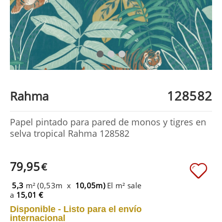
128582
Rahma
Papel pintado para pared de monos y tigres en
selva tropical Rahma 128582
79,95
€
5,3
m² (0,53m x
10,05m)
El m² sale
a
15,01 €
Disponible - Listo para el envío
internacional