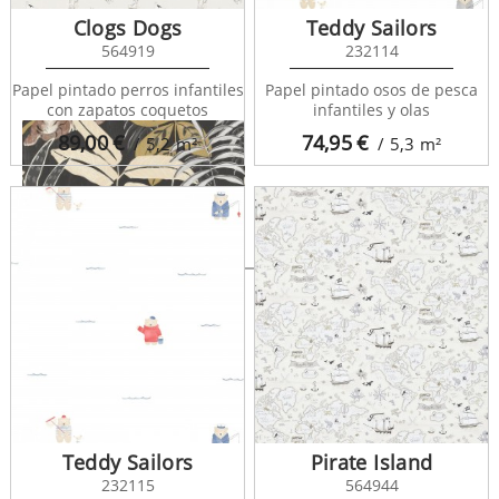
Clogs Dogs
Teddy Sailors
564919
232114
Papel pintado perros infantiles
Papel pintado osos de pesca
con zapatos coquetos
infantiles y olas
89,00
€
74,95
€
/ 5,2
m²
/ 5,3
m²
Rahma 128585
Teddy Sailors
Pirate Island
232115
564944