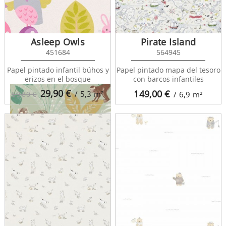
Rahma 128583
Asleep Owls
Pirate Island
451684
564945
Papel pintado infantil búhos y
Papel pintado mapa del tesoro
erizos en el bosque
con barcos infantiles
29,90
€
149,00
€
/ 5,3
m²
59,80 €
/ 6,9
m²
Rahma 128584