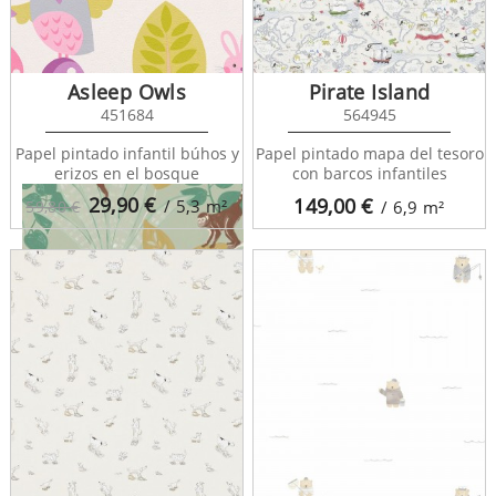
Rahma 128583
Asleep Owls
Pirate Island
451684
564945
Papel pintado infantil búhos y
Papel pintado mapa del tesoro
erizos en el bosque
con barcos infantiles
29,90
€
149,00
€
/ 5,3
m²
59,80 €
/ 6,9
m²
Rahma 128584