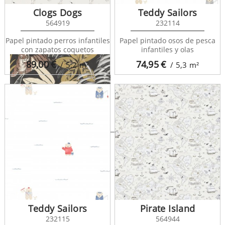
Clogs Dogs
Teddy Sailors
564919
232114
Papel pintado perros infantiles
Papel pintado osos de pesca
con zapatos coquetos
infantiles y olas
89,00
€
74,95
€
/ 5,2
m²
/ 5,3
m²
Rahma 128585
Teddy Sailors
Pirate Island
232115
564944