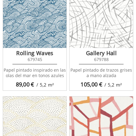
Rolling Waves
Gallery Hall
679745
679788
Papel pintado inspirado en las
Papel pintado de trazos grises
olas del mar en tonos azules
a mano alzada
89,00
€
105,00
€
/ 5,2
m²
/ 5,2
m²