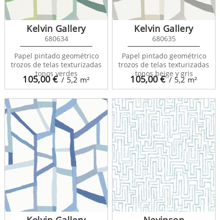
Kelvin Gallery
Kelvin Gallery
680634
680635
Papel pintado geométrico
Papel pintado geométrico
trozos de telas texturizadas
trozos de telas texturizadas
tonos verdes
tonos beige y gris
105,00
€
105,00
€
/ 5,2
m²
/ 5,2
m²