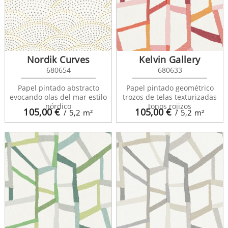
Nordik Curves
Kelvin Gallery
680654
680633
Papel pintado abstracto
Papel pintado geométrico
evocando olas del mar estilo
trozos de telas texturizadas
nórdico
tonos rojizos
105,00
€
105,00
€
/ 5,2
m²
/ 5,2
m²