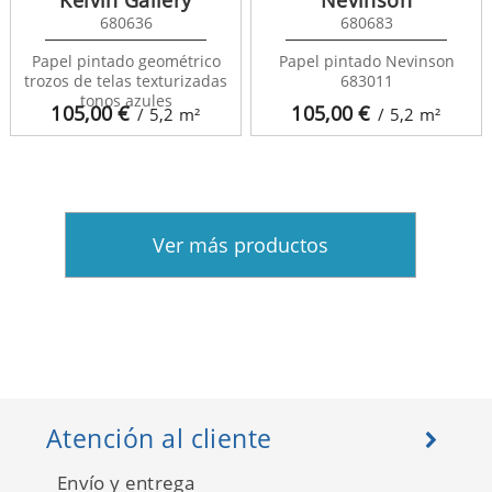
Kelvin Gallery
Nevinson
680636
680683
Papel pintado geométrico
Papel pintado Nevinson
trozos de telas texturizadas
683011
tonos azules
105,00
€
105,00
€
/ 5,2
m²
/ 5,2
m²
Ver más productos
Atención al cliente
Envío y entrega