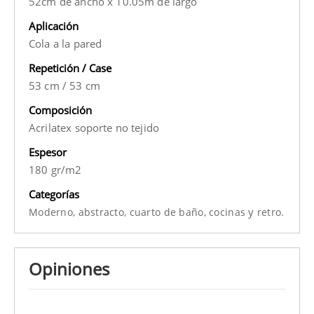
52cm de ancho x 10.05m de largo
Aplicación
Cola a la pared
Repetición / Case
53 cm
/
53 cm
Composición
Acrilatex soporte no tejido
Espesor
180 gr/m2
Categorías
y
Moderno,
abstracto,
cuarto de baño,
cocinas
retro.
Opiniones