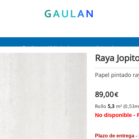
* Válido para pedidos superiores a 120€
Pon en tu cesta el código:
AGOSTO2026
Recibe un 10 % de descuento adicional
Raya Jopit
Papel pintado ra
89,00
€
Rollo
5,3
m² (0,53
No disponible - 
Plazo de entrega -