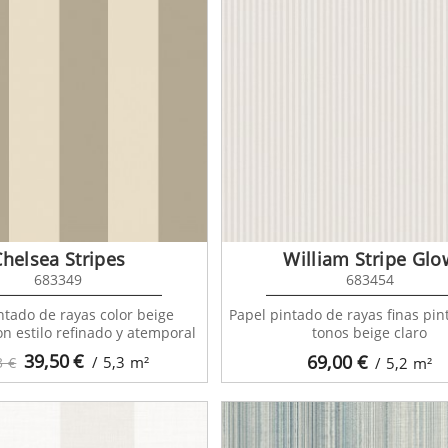
Chelsea Stripes
William Stripe Glo
683349
683454
ntado de rayas color beige
Papel pintado de rayas finas pi
n estilo refinado y atemporal
tonos beige claro
39,50
€
69,00
€
/ 5,3
m²
3 €
/ 5,2
m²