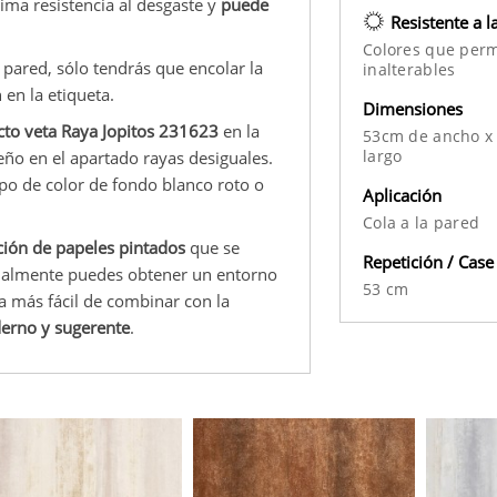
sima resistencia al desgaste y
puede
Resistente a l
Colores que per
 pared, sólo tendrás que encolar la
inalterables
en la etiqueta.
Dimensiones
cto veta Raya Jopitos 231623
en la
53cm de ancho x
largo
iseño en el apartado rayas desiguales.
upo de color de fondo blanco roto o
Aplicación
Cola a la pared
ión de papeles pintados
que se
Repetición / Case
finalmente puedes obtener un entorno
53 cm
ea más fácil de combinar con la
erno y sugerente
.