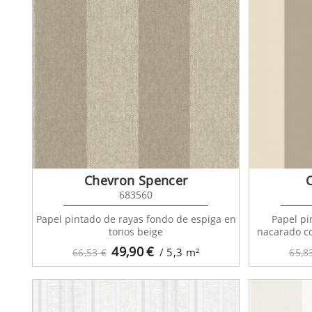
Chevron Spencer
683560
Papel pintado de rayas fondo de espiga en
Papel pi
tonos beige
nacarado co
49,90
€
/ 5,3
m²
66,53 €
65,8