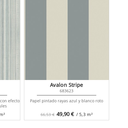
Avalon Stripe
683623
 con efecto
Papel pintado rayas azul y blanco roto
ules
49,90
€
m²
/ 5,3
m²
66,53 €