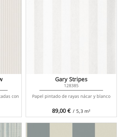
w
Gary Stripes
128385
ntadas con
Papel pintado de rayas nácar y blanco
89,00
€
/ 5,3
m²