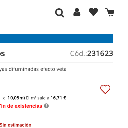
os
Cód.:
231623
yas difuminadas efecto veta
m x
10,05m)
El m² sale a
16,71 €
Fin de existencias
 Sin estimación