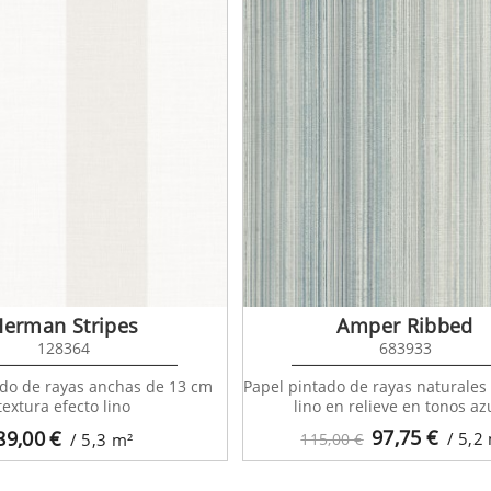
Herman Stripes
Amper Ribbed
128364
683933
ado de rayas anchas de 13 cm
Papel pintado de rayas naturales
textura efecto lino
lino en relieve en tonos az
97,75
€
89,00
€
/ 5,2
/ 5,3
m²
115,00 €