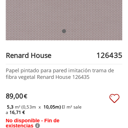
126435
Renard House
Papel pintado para pared imitación trama de
fibra vegetal Renard House 126435
89,00
€
5,3
m² (0,53m x
10,05m)
El m² sale
a
16,71 €
No disponible - Fin de
existencias