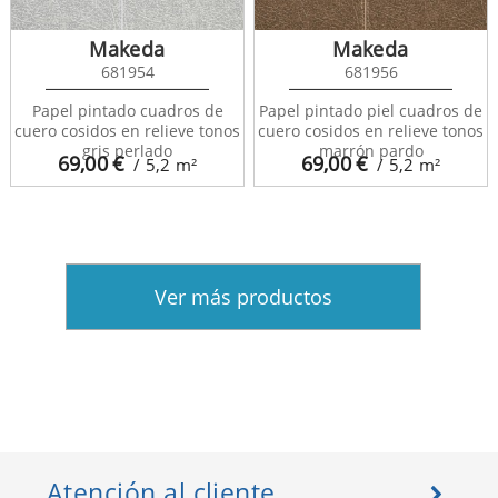
Makeda
Makeda
681954
681956
Papel pintado cuadros de
Papel pintado piel cuadros de
cuero cosidos en relieve tonos
cuero cosidos en relieve tonos
gris perlado
marrón pardo
69,00
€
69,00
€
/ 5,2
m²
/ 5,2
m²
Ver más productos
Atención al cliente