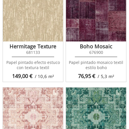
Hermitage Texture
Boho Mosaic
681133
676900
Papel pintado efecto estuco
Papel pintado mosaico textil
con textura textil
estilo boho
149,00
€
76,95
€
/ 10,6
m²
/ 5,3
m²