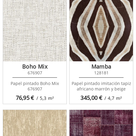
Boho Mix
Mamba
676907
128181
Papel pintado Boho Mix
Papel pintado imitación tapiz
676907
africano marrón y beige
76,95
€
345,00
€
/ 5,3
m²
/ 4,7
m²