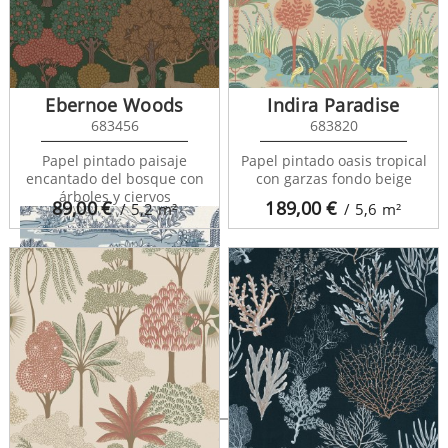
Renoir Symphony 682903
Ebernoe Woods
Indira Paradise
683456
683820
Papel pintado paisaje
Papel pintado oasis tropical
encantado del bosque con
con garzas fondo beige
árboles y ciervos
89,00
€
189,00
€
/ 5,2
m²
/ 5,6
m²
Renoir Symphony 682905