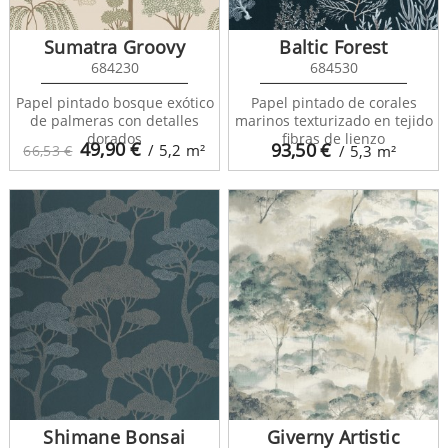
Sumatra Groovy
Baltic Forest
684230
684530
Papel pintado bosque exótico
Papel pintado de corales
de palmeras con detalles
marinos texturizado en tejido
dorados
fibras de lienzo
49,90
€
93,50
€
/ 5,2
m²
66,53 €
/ 5,3
m²
Shimane Bonsai
Giverny Artistic