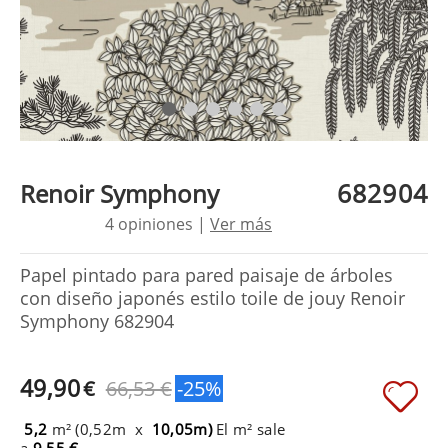
682904
Renoir Symphony
4 opiniones |
Ver más
Papel pintado para pared paisaje de árboles
con diseño japonés estilo toile de jouy Renoir
Symphony 682904
49,90
€
66,53 €
-25%
5,2
m² (0,52m x
10,05m)
El m² sale
a
9,55 €