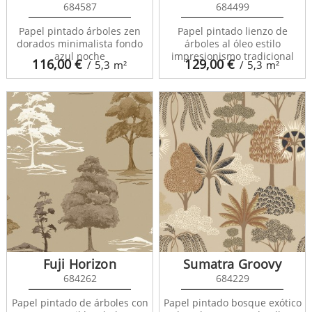
684587
684499
Papel pintado árboles zen
Papel pintado lienzo de
dorados minimalista fondo
árboles al óleo estilo
azul noche
impresionismo tradicional
116,00
€
129,00
€
/ 5,3
m²
/ 5,3
m²
Fuji Horizon
Sumatra Groovy
684262
684229
Papel pintado de árboles con
Papel pintado bosque exótico