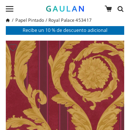
/
Papel Pintado
/
Royal Palace 453417
* Válido para pedidos superiores a 120€
Pon en tu cesta el código:
AGOSTO2026
Recibe un 10 % de descuento adicional