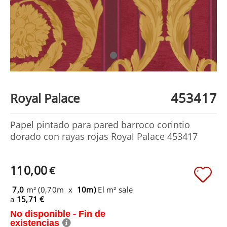
453417
Royal Palace
Papel pintado para pared barroco corintio
dorado con rayas rojas Royal Palace 453417
110,00
€
7,0
m² (0,70m x
10m)
El m² sale
a
15,71 €
No disponible - Fin de
existencias