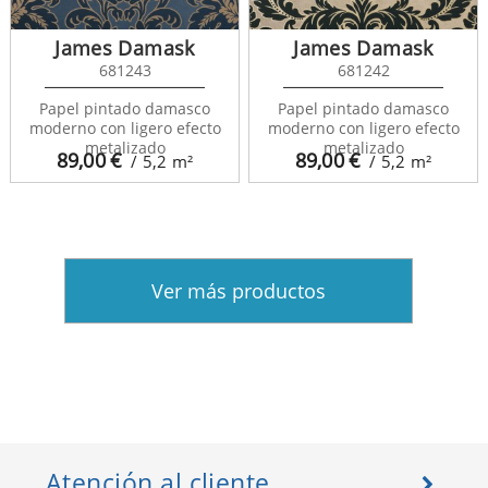
James Damask
James Damask
681243
681242
Papel pintado damasco
Papel pintado damasco
moderno con ligero efecto
moderno con ligero efecto
metalizado
metalizado
89,00
€
89,00
€
/ 5,2
m²
/ 5,2
m²
Ver más productos
Atención al cliente