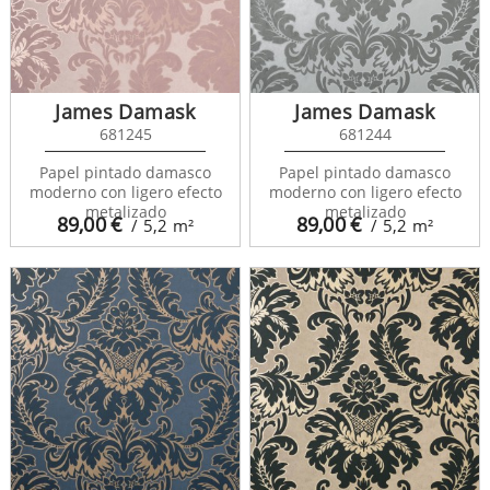
James Damask
James Damask
681245
681244
Papel pintado damasco
Papel pintado damasco
moderno con ligero efecto
moderno con ligero efecto
metalizado
metalizado
89,00
€
89,00
€
/ 5,2
m²
/ 5,2
m²