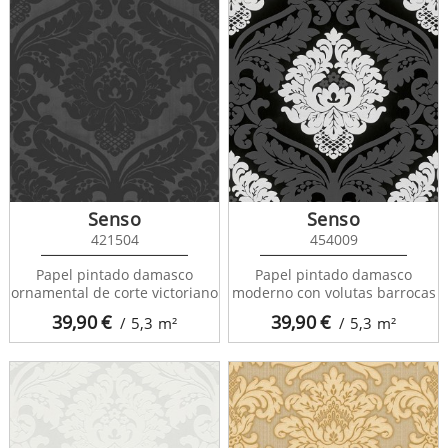
Senso
Senso
421504
454009
Papel pintado damasco
Papel pintado damasco
ornamental de corte victoriano
moderno con volutas barrocas
39,90
€
39,90
€
/ 5,3
m²
/ 5,3
m²