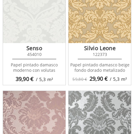
Senso
Silvio Leone
454010
122373
Papel pintado damasco
Papel pintado damasco beige
moderno con volutas
fondo dorado metalizado
29,90
€
39,90
€
/ 5,3
m²
/ 5,3
m²
59,80 €