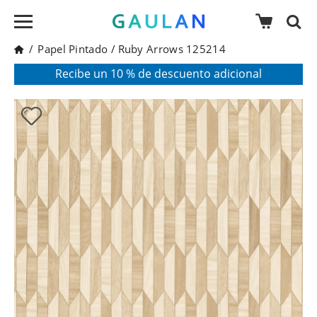
/
Papel Pintado
/
Ruby Arrows 125214
* Válido para pedidos superiores a 120€
Pon en tu cesta el código:
AGOSTO2026
Recibe un 10 % de descuento adicional