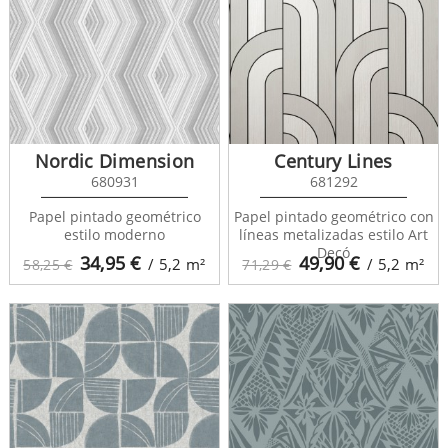
Nordic Dimension
Century Lines
680931
681292
Papel pintado geométrico
Papel pintado geométrico con
estilo moderno
líneas metalizadas estilo Art
Decó
34,95
€
49,90
€
/ 5,2
m²
/ 5,2
m²
58,25 €
71,29 €