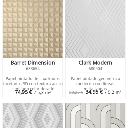
Barret Dimension
Clark Modern
683654
680904
Papel pintado de cuadrados
Papel pintado geométrico
facetados 3D con textura acero
moderno con líneas
cepillado color dorado
metalizadas
34,95
€
74,95
€
/ 5,2
m²
/ 5,3
m²
58,25 €