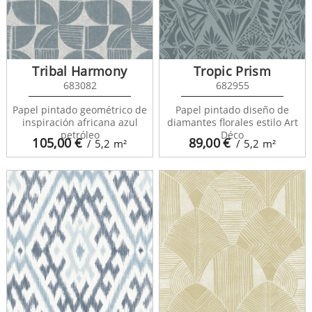
Tribal Harmony
Tropic Prism
683082
682955
Papel pintado geométrico de
Papel pintado diseño de
inspiración africana azul
diamantes florales estilo Art
petróleo
Déco
105,00
€
89,00
€
/ 5,2
m²
/ 5,2
m²