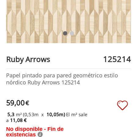
125214
Ruby Arrows
Papel pintado para pared geométrico estilo
nórdico Ruby Arrows 125214
59,00
€
5,3
m² (0,53m x
10,05m)
El m² sale
a
11,08 €
No disponible - Fin de
existencias