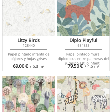
Litzy Birds
Diplo Playful
128440
684833
Papel pintado infantil de
Papel pintado mural
pájaros y hojas grises
diplodocus entre palmeras del
jurásico estilo infantil
69,00
€
79,50
€
/ 5,3
m²
/ 4,5
m²