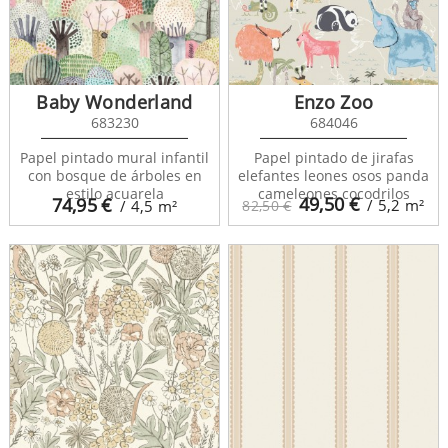
Baby Wonderland
Enzo Zoo
683230
684046
Papel pintado mural infantil
Papel pintado de jirafas
con bosque de árboles en
elefantes leones osos panda
estilo acuarela
cameleones cocodrilos
49,50
€
74,95
€
/ 5,2
m²
/ 4,5
m²
82,50 €