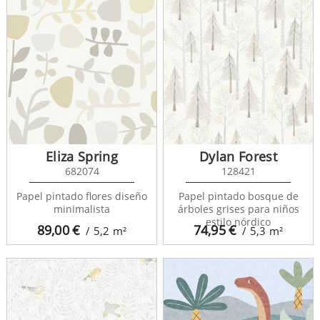
Eliza Spring
Dylan Forest
682074
128421
Papel pintado flores diseño
Papel pintado bosque de
minimalista
árboles grises para niños
estilo nórdico
89,00
€
74,95
€
/ 5,2
m²
/ 5,3
m²