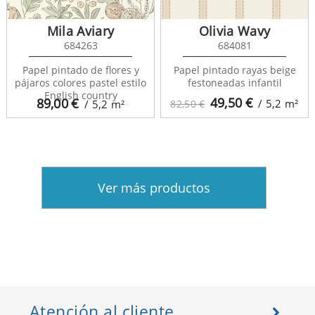
Mila Aviary
Olivia Wavy
684263
684081
Papel pintado de flores y
Papel pintado rayas beige
pájaros colores pastel estilo
festoneadas infantil
English country
49,50
€
89,00
€
/ 5,2
m²
/ 5,2
m²
82,50 €
Ver más productos
Atención al cliente