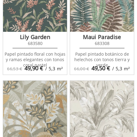
Lily Garden
Maui Paradise
683580
683308
Papel pintado floral con hojas
Papel pintado botánico de
y ramas elegantes con tonos
helechos con tonos tierra y
coral pastel
verde
49,90
€
49,50
€
/ 5,3
m²
/ 5,3
m²
66,53 €
66,00 €