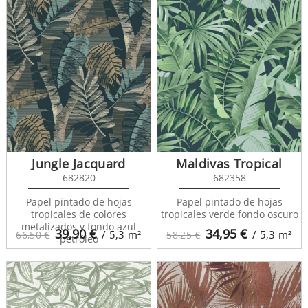
Jungle Jacquard
Maldivas Tropical
682820
682358
Papel pintado de hojas
Papel pintado de hojas
tropicales de colores
tropicales verde fondo oscuro
metalizados y fondo azul
39,90
€
34,95
€
/ 5,3
m²
/ 5,3
m²
66,50 €
58,25 €
petróleo