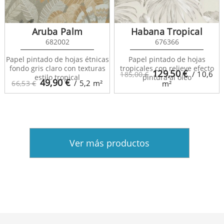
Aruba Palm
Habana Tropical
682002
676366
Papel pintado de hojas étnicas
Papel pintado de hojas
fondo gris claro con texturas
tropicales con relieve efecto
129,50
€
/ 10,6
185,00 €
estilo tropical
pintura al óleo
49,90
€
/ 5,2
m²
66,53 €
m²
Ver más productos