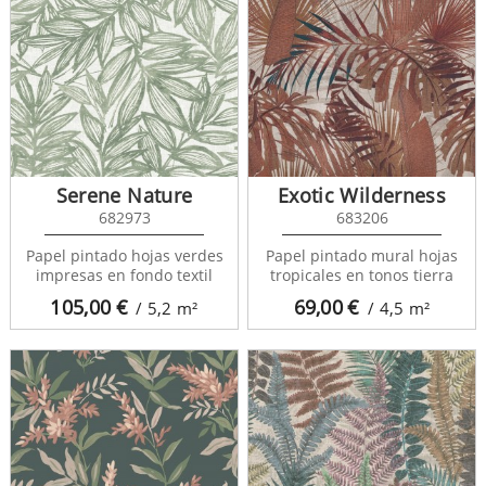
Serene Nature
Exotic Wilderness
682973
683206
Papel pintado hojas verdes
Papel pintado mural hojas
impresas en fondo textil
tropicales en tonos tierra
105,00
€
69,00
€
/ 5,2
m²
/ 4,5
m²