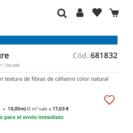
ure
Cód.:
681832
es |
Ver más
n textura de fibras de cáñamo color natural
m x
10,05m)
El m² sale a
17,03 €
to para el envío inmediato