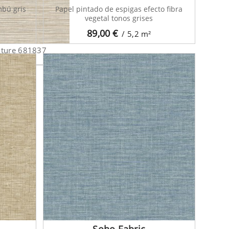
mbú gris
Papel pintado de espigas efecto fibra
vegetal tonos grises
89,00
€
/ 5,2
m²
xture 681837
Soho Fabric