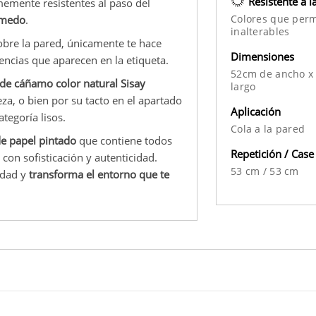
Resistente a l
rmemente resistentes al paso del
Colores que per
úmedo
.
inalterables
sobre la pared, únicamente te hace
Dimensiones
erencias que aparecen en la etiqueta.
52cm de ancho x
 de cáñamo color natural Sisay
largo
eza, o bien por su tacto en el apartado
Aplicación
ategoría lisos.
Cola a la pared
de papel pintado
que contiene todos
Repetición / Case
 con sofisticación y autenticidad.
53 cm
/
53 cm
idad y
transforma el entorno que te