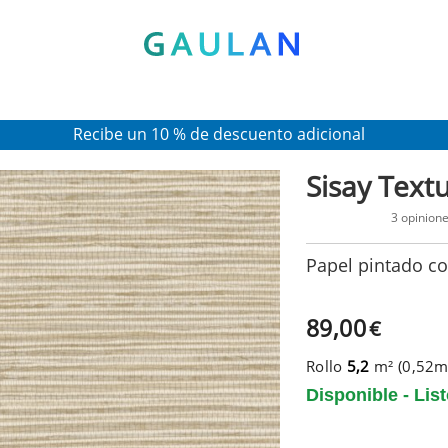
* Válido para pedidos superiores a 120€
Pon en tu cesta el código:
AGOSTO2026
Recibe un 10 % de descuento adicional
Sisay Text
3 opinion
Papel pintado co
89,00
€
Rollo
5,2
m² (0,52
Disponible - Lis