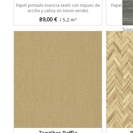
Papel pintado esencia textil con toques de
Papel pint
arcilla y caliza en tonos verdes
n
89,00
€
/ 5,2
m²
69,9
Sisa
Zanzibar Raffia