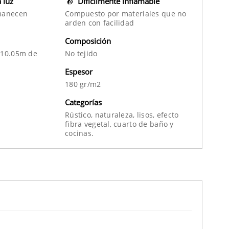
a luz
Difícilmente inflamable
manecen
Compuesto por materiales que no
arden con facilidad
Composición
 10.05m de
No tejido
Espesor
180 gr/m2
Categorías
Rústico,
naturaleza,
lisos,
efecto
fibra vegetal,
cuarto de baño
y
cocinas.