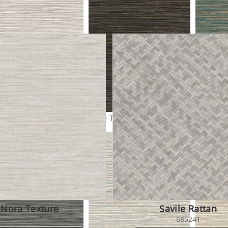
y Texture 681831
Sisay Texture 681833
Sisay Te
Nora Texture
Savile Rattan
681951
685241