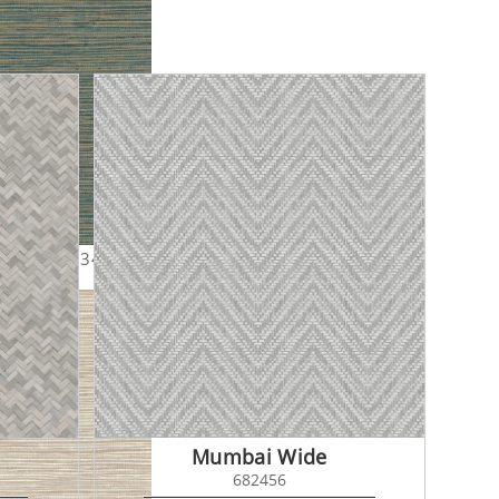
xture 681834
Mumbai Wide
682456