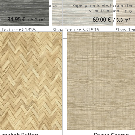
ado fibras vegetales en tonos
Papel pintado efecto ratán ba
aturales con textura
visón trenzado espiga
34,95
€
69,00
€
/ 5,2
m²
0 €
/ 5,3
m²
y Texture 681835
Sisay Texture 681836
Sisay Te
Bangkok Rattan
Drava Coarse