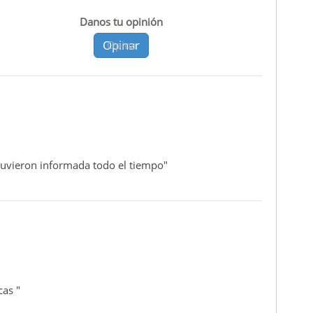
Danos tu opinión
Opinar
Opina
ntuvieron informada todo el tiempo"
cas "