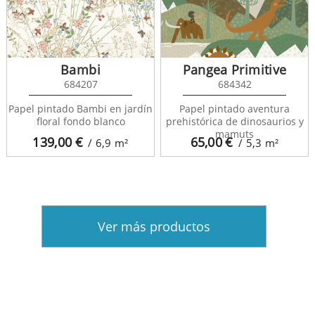
Bambi
Pangea Primitive
684207
684342
Papel pintado Bambi en jardín
Papel pintado aventura
floral fondo blanco
prehistórica de dinosaurios y
mamuts
139,00
€
65,00
€
/ 6,9
m²
/ 5,3
m²
Ver más productos