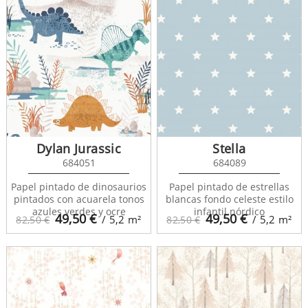
Dylan Jurassic
Stella
684051
684089
Papel pintado de dinosaurios
Papel pintado de estrellas
pintados con acuarela tonos
blancas fondo celeste estilo
azules verdes y ocre
infantil nórdico
49,50
€
49,50
€
/ 5,2
m²
/ 5,2
m²
82,50 €
82,50 €