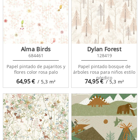
Alma Birds
Dylan Forest
684461
128419
Papel pintado de pajaritos y
Papel pintado bosque de
flores color rosa palo
árboles rosa para niños estilo
nórdico
64,95
€
74,95
€
/ 5,3
m²
/ 5,3
m²