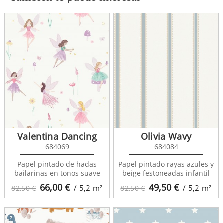
Valentina Dancing
Olivia Wavy
684069
684084
Papel pintado de hadas
Papel pintado rayas azules y
bailarinas en tonos suave
beige festoneadas infantil
66,00
€
49,50
€
/ 5,2
m²
/ 5,2
m²
82,50 €
82,50 €