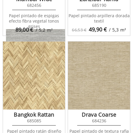
682456
685190
Papel pintado de espigas
Papel pintado arpillera dorada
efecto fibra vegetal tonos
textil
grises
49,90
€
89,00
€
/ 5,3
m²
/ 5,2
m²
66,53 €
Studs Texture 682099
Bangkok Rattan
Drava Coarse
685085
684236
Papel pintado ratán diseño
Papel pintado de textura rafia