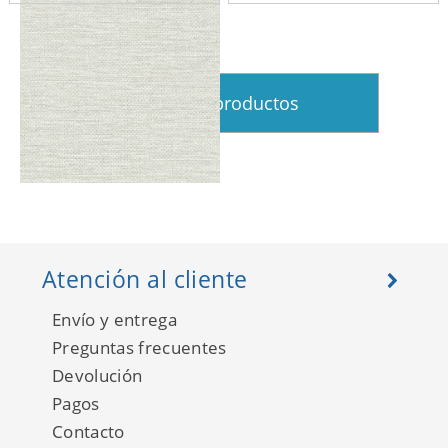
Ver más productos
Studs Texture 683988
Atención al cliente
Envío y entrega
Preguntas frecuentes
Devolución
Pagos
Contacto