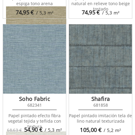
espiga tono arena
natural en relieve tono beige
tostado
74,95
€
74,95
€
/ 5,3
m²
/ 5,3
m²
Studs Texture 682100
Soho Fabric
Shafira
682341
681858
Papel pintado efecto fibra
Papel pintado imitación tela de
vegetal tejida y teñida con
lino natural texturizada
Studs Texture 683987
textura
54,90
€
105,00
€
/ 5,3
m²
68,63 €
/ 5,2
m²