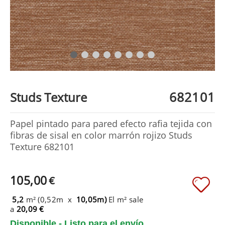
682101
Studs Texture
Papel pintado para pared efecto rafia tejida con
fibras de sisal en color marrón rojizo Studs
Texture 682101
105,00
€
5,2
m² (0,52m x
10,05m)
El m² sale
a
20,09 €
Disponible - Listo para el envío