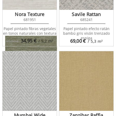
Studs Texture 682097
Nora Texture
Savile Rattan
681951
685241
Papel pintado fibras vegetales
Papel pintado efecto ratán
en tonos naturales con textura
bambú gris visón trenzado
espiga
34,95
€
69,00
€
/ 5,2
m²
69,90 €
/ 5,3
m²
Studs Texture 682098
Mumbai Wide
Zanzibar Raffia