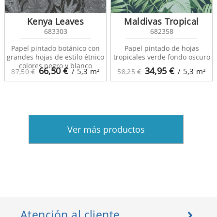
Kenya Leaves
Maldivas Tropical
683303
682358
Papel pintado botánico con
Papel pintado de hojas
grandes hojas de estilo étnico
tropicales verde fondo oscuro
colores negro y blanco
66,50
€
34,95
€
/ 5,3
m²
/ 5,3
m²
87,50 €
58,25 €
Ver más productos
Atención al cliente