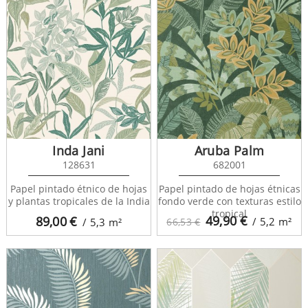
Inda Jani
Aruba Palm
128631
682001
Papel pintado étnico de hojas
Papel pintado de hojas étnicas
y plantas tropicales de la India
fondo verde con texturas estilo
tropical
49,90
€
89,00
€
/ 5,2
m²
/ 5,3
m²
66,53 €