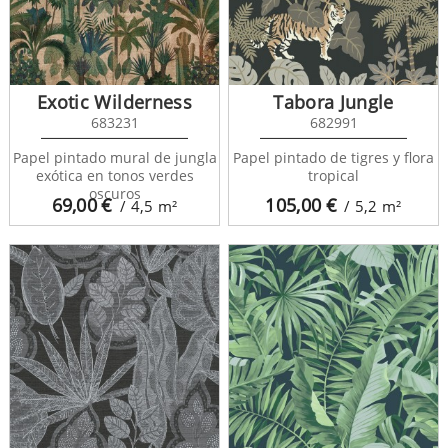
Exotic Wilderness
Tabora Jungle
683231
682991
Papel pintado mural de jungla
Papel pintado de tigres y flora
exótica en tonos verdes
tropical
oscuros
69,00
€
105,00
€
/ 4,5
m²
/ 5,2
m²