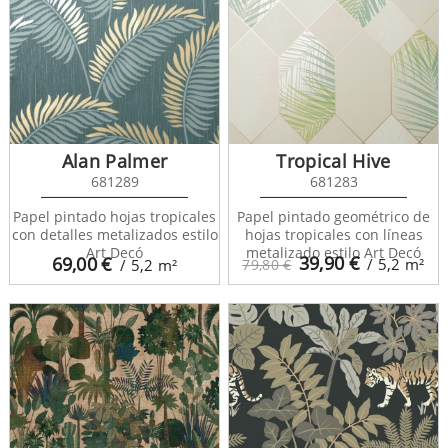
Alan Palmer
Tropical Hive
681289
681283
Papel pintado hojas tropicales
Papel pintado geométrico de
con detalles metalizados estilo
hojas tropicales con líneas
Art Decó
metalizado estilo Art Decó
39,90
€
69,00
€
/ 5,2
m²
/ 5,2
m²
79,80 €