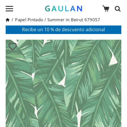
/
Papel Pintado
/
Summer in Beirut 679057
* Válido para pedidos superiores a 120€
Pon en tu cesta el código:
AGOSTO2026
Recibe un 10 % de descuento adicional