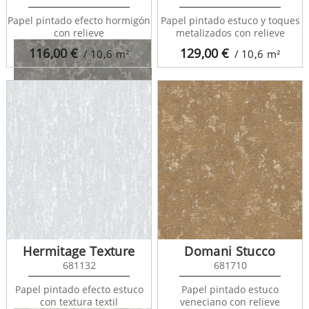
Papel pintado efecto hormigón
Papel pintado estuco y toques
con relieve
metalizados con relieve
116,00
€
129,00
€
/ 10,6
m²
/ 10,6
m²
Travis Stone 679354
Hermitage Texture
Domani Stucco
681132
681710
Papel pintado efecto estuco
Papel pintado estuco
con textura textil
veneciano con relieve