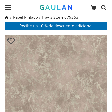
/
Papel Pintado
/
Travis Stone 679353
* Válido para pedidos superiores a 120€
Pon en tu cesta el código:
AGOSTO2026
Recibe un 10 % de descuento adicional