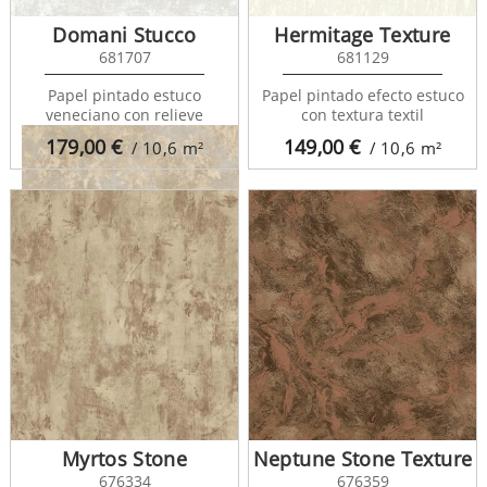
Domani Stucco
Hermitage Texture
681707
681129
Papel pintado estuco
Papel pintado efecto estuco
veneciano con relieve
con textura textil
179,00
€
149,00
€
/ 10,6
m²
/ 10,6
m²
Travis Stone 679352
Myrtos Stone
Neptune Stone Texture
676334
676359