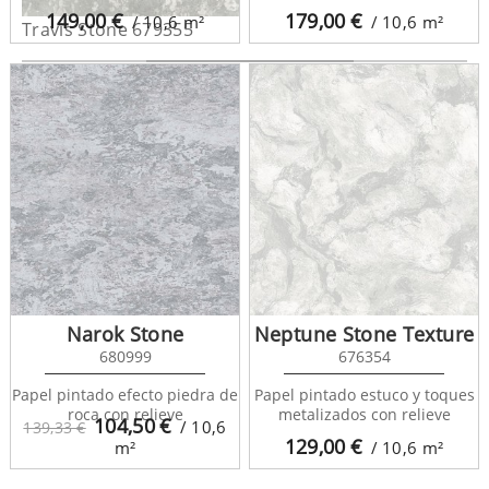
149,00
€
179,00
€
/ 10,6
m²
/ 10,6
m²
Travis Stone 679355
Narok Stone
Neptune Stone Texture
680999
676354
Papel pintado efecto piedra de
Papel pintado estuco y toques
roca con relieve
metalizados con relieve
104,50
€
/ 10,6
139,33 €
129,00
€
m²
/ 10,6
m²