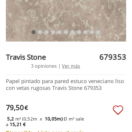
679353
Travis Stone
3 opiniones |
Ver más
Papel pintado para pared estuco veneciano liso
con vetas rugosas Travis Stone 679353
79,50
€
5,2
m² (0,52m x
10,05m)
El m² sale
a
15,21 €