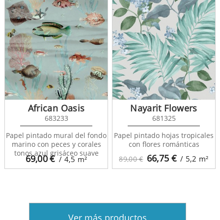
African Oasis
Nayarit Flowers
683233
681325
Papel pintado mural del fondo
Papel pintado hojas tropicales
marino con peces y corales
con flores románticas
tonos azul grisáceo suave
66,75
€
69,00
€
/ 5,2
m²
/ 4,5
m²
89,00 €
Ver más productos