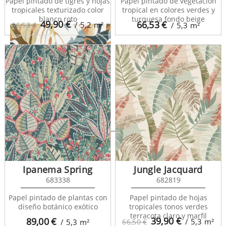
Papel pintado de tigres y hojas
Papel pintado de vegetación
tropicales texturizado color
tropical en colores verdes y
blanco roto
turquesa fondo beige
49,90
€
66,53
€
/ 5,2
m²
66,53 €
/ 5,3
m²
Tropical Island 680776
Ipanema Spring
Jungle Jacquard
683338
682819
Papel pintado de plantas con
Papel pintado de hojas
diseño botánico exótico
tropicales tonos verdes
terracota claro y marfil
39,90
€
89,00
€
/ 5,3
m²
/ 5,3
m²
66,50 €