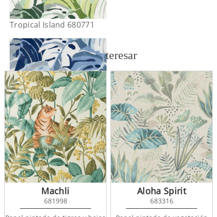
Tropical Island 680771
También te puede interesar
Tropical Island 680772
Machli
Aloha Spirit
681998
683316