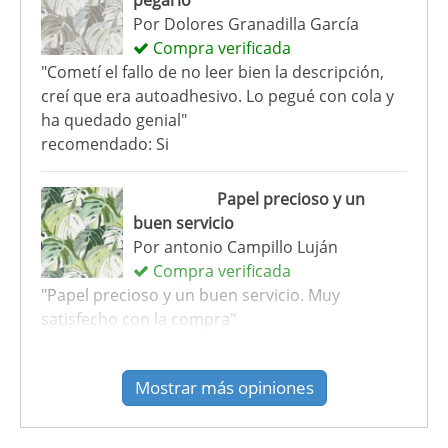
pegarlo
Por
Dolores Granadilla García
Compra verificada
"Cometí el fallo de no leer bien la descripción,
creí que era autoadhesivo. Lo pegué con cola y
ha quedado genial"
recomendado: Si
Papel precioso y un
buen servicio
Por
antonio Campillo Luján
Compra verificada
"Papel precioso y un buen servicio. Muy
satisfecho con la compra"
recomendado: Si
Mostrar más opiniones