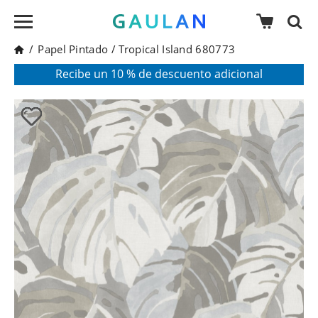
/
Papel Pintado
/
Tropical Island 680773
* Válido para pedidos superiores a 120€
Pon en tu cesta el código:
AGOSTO2026
Recibe un 10 % de descuento adicional