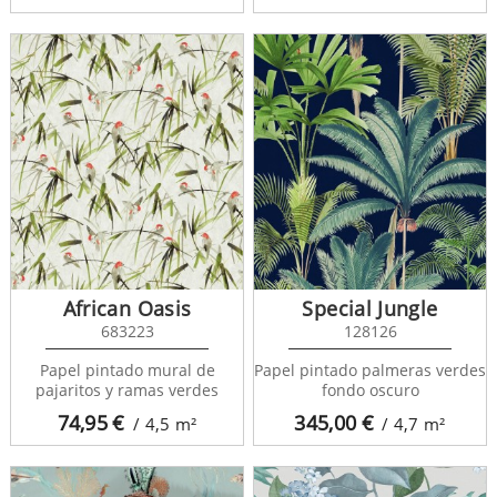
African Oasis
Special Jungle
683223
128126
Papel pintado mural de
Papel pintado palmeras verdes
pajaritos y ramas verdes
fondo oscuro
74,95
€
345,00
€
/ 4,5
m²
/ 4,7
m²