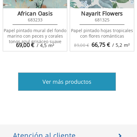
African Oasis
Nayarit Flowers
683233
681325
Papel pintado mural del fondo
Papel pintado hojas tropicales
marino con peces y corales
con flores románticas
tonos azul grisáceo suave
66,75
€
69,00
€
/ 5,2
m²
/ 4,5
m²
89,00 €
Ver más productos
Atención al cliente