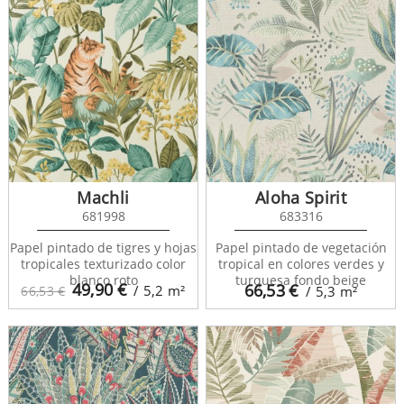
Machli
Aloha Spirit
681998
683316
Papel pintado de tigres y hojas
Papel pintado de vegetación
tropicales texturizado color
tropical en colores verdes y
blanco roto
turquesa fondo beige
49,90
€
66,53
€
/ 5,2
m²
66,53 €
/ 5,3
m²