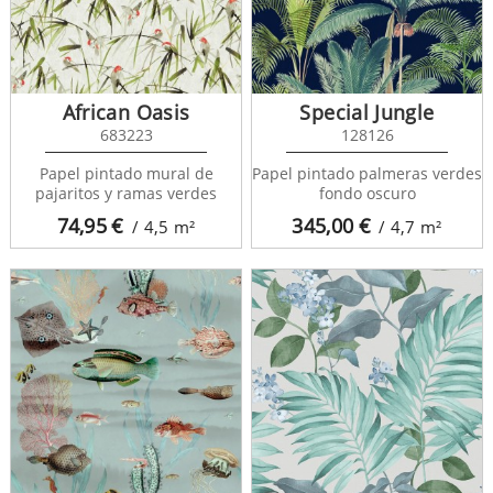
African Oasis
Special Jungle
683223
128126
Papel pintado mural de
Papel pintado palmeras verdes
pajaritos y ramas verdes
fondo oscuro
74,95
€
345,00
€
/ 4,5
m²
/ 4,7
m²