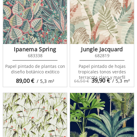
Ipanema Spring
Jungle Jacquard
683338
682819
Papel pintado de plantas con
Papel pintado de hojas
diseño botánico exótico
tropicales tonos verdes
terracota claro y marfil
39,90
€
89,00
€
/ 5,3
m²
/ 5,3
m²
66,50 €