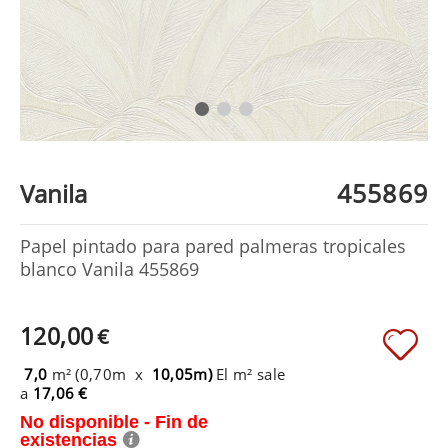
455869
Vanila
Papel pintado para pared palmeras tropicales
blanco Vanila 455869
120,00
€
7,0
m² (0,70m x
10,05m)
El m² sale
a
17,06 €
No disponible - Fin de
existencias