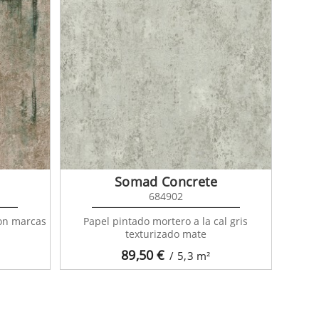
Somad Concrete
684902
on marcas
Papel pintado mortero a la cal gris
texturizado mate
89,50
€
/ 5,3
m²