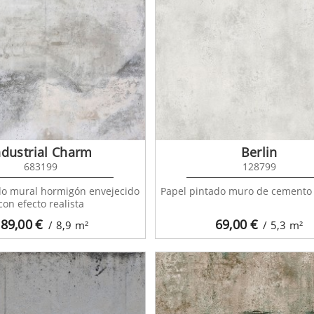
ndustrial Charm
Berlin
683199
128799
do mural hormigón envejecido
Papel pintado muro de cemento c
con efecto realista
89,00
€
69,00
€
/ 8,9
m²
/ 5,3
m²