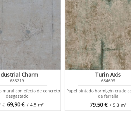
ndustrial Charm
Turin Axis
683219
684693
o mural con efecto de concreto
Papel pintado hormigón crudo c
desgastado
de ferralla
69,90
€
79,50
€
/ 4,5
m²
7 €
/ 5,3
m²