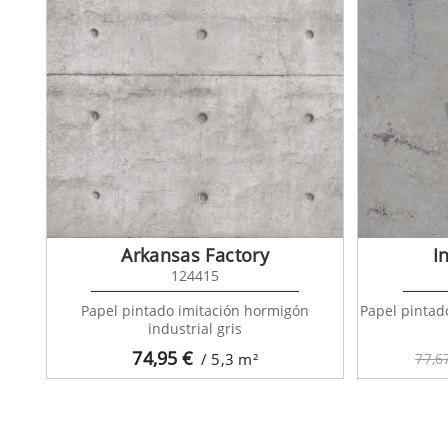
Arkansas Factory
I
124415
Papel pintado imitación hormigón
Papel pintad
industrial gris
74,95
€
/ 5,3
m²
77,6