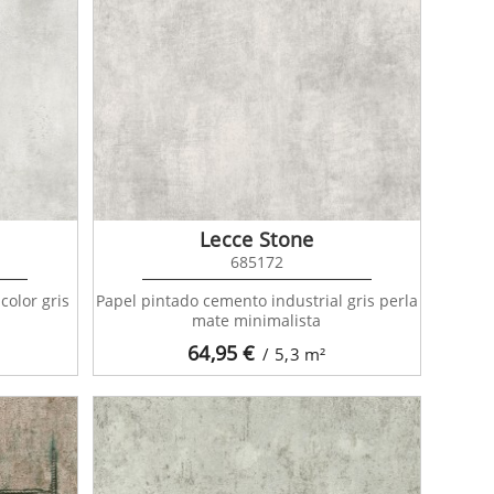
Lecce Stone
685172
olor gris
Papel pintado cemento industrial gris perla
mate minimalista
64,95
€
/ 5,3
m²