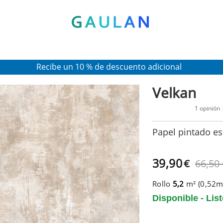
* Válido para pedidos superiores a 120€
Pon en tu cesta el código:
AGOSTO2026
Recibe un 10 % de descuento adicional
Velkan
1 opinión
Papel pintado es
39,90
€
66,50
Rollo
5,2
m² (0,52
Disponible - Lis