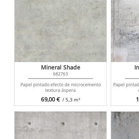
Mineral Shade
I
682763
Papel pintado efecto de microcemento
Papel pinta
textura áspera
69,00
€
1
/ 5,3
m²