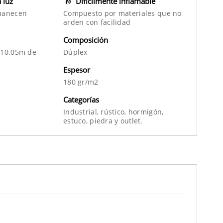
a luz
Difícilmente inflamable
manecen
Compuesto por materiales que no
arden con facilidad
Composición
 10.05m de
Dúplex
Espesor
180 gr/m2
Categorías
Industrial,
rústico,
hormigón,
estuco,
piedra
y
outlet.