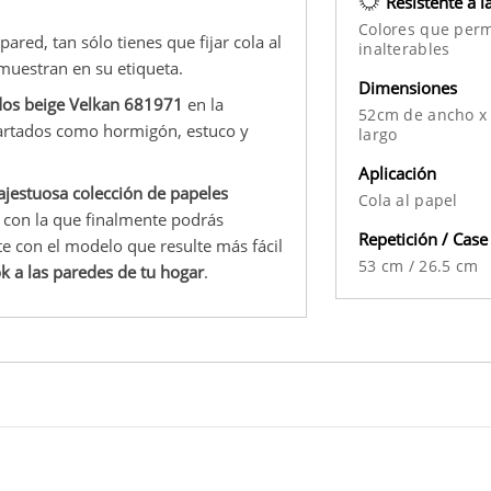
Resistente a l
Colores que per
pared, tan sólo tienes que fijar cola al
inalterables
muestran en su etiqueta.
Dimensiones
ados beige Velkan 681971
en la
52cm de ancho x
apartados como hormigón, estuco y
largo
Aplicación
jestuosa colección de papeles
Cola al papel
 con la que finalmente podrás
Repetición / Case
te con el modelo que resulte más fácil
53 cm
/
26.5 cm
k a las paredes de tu hogar
.