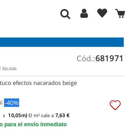
Cód.:
681971
 |
Ver más
tuco efectos nacarados beige
 €
-40%
m x
10,05m)
El m² sale a
7,63 €
to para el envío inmediato