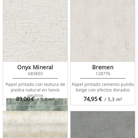
Velkan 681971
Onyx Mineral
Bremen
683603
128776
Papel pintado con textura de
Papel pintado cemento pulido
piedra natural en tonos
beige con efectos dorados
neutros
89,00
€
74,95
€
/ 5,3
m²
/ 5,3
m²