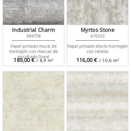
Industrial Charm
Myrtos Stone
684758
676332
Papel pintado mural de
Papel pintado efecto hormigón
hormigón con marcas de
con relieve
encofrado lineal
189,00
€
116,00
€
/ 8,9
m²
/ 10,6
m²