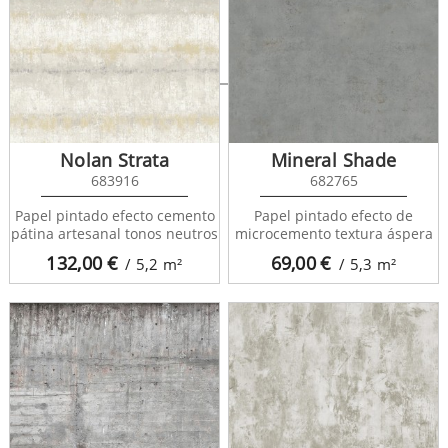
Velkan 681972
Nolan Strata
Mineral Shade
683916
682765
Papel pintado efecto cemento
Papel pintado efecto de
pátina artesanal tonos neutros
microcemento textura áspera
132,00
€
69,00
€
/ 5,2
m²
/ 5,3
m²