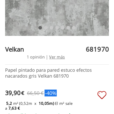
681970
Velkan
1 opinión |
Ver más
Papel pintado para pared estuco efectos
nacarados gris Velkan 681970
39,90
€
66,50 €
-40%
5,2
m² (0,52m x
10,05m)
El m² sale
a
7,63 €