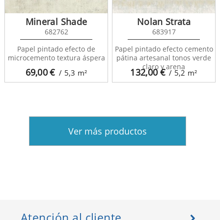
Mineral Shade
Nolan Strata
682762
683917
Papel pintado efecto de
Papel pintado efecto cemento
microcemento textura áspera
pátina artesanal tonos verde
claro y arena
69,00
€
132,00
€
/ 5,3
m²
/ 5,2
m²
Ver más productos
Atención al cliente