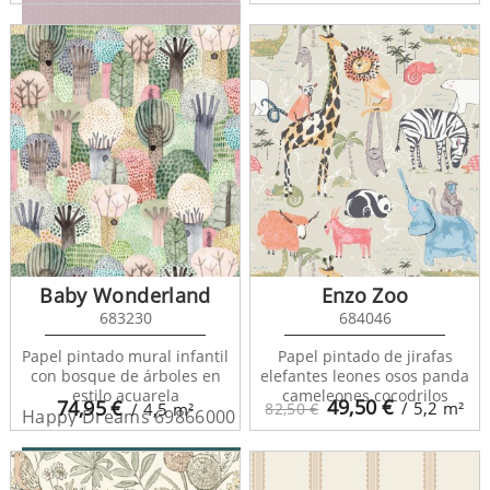
Happy Dreams 29794211
Baby Wonderland
Enzo Zoo
683230
684046
Papel pintado mural infantil
Papel pintado de jirafas
con bosque de árboles en
elefantes leones osos panda
estilo acuarela
cameleones cocodrilos
49,50
€
74,95
€
/ 5,2
m²
/ 4,5
m²
82,50 €
Happy Dreams 69866000