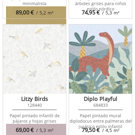
minimalista
árboles grises para niños
estilo nórdico
89,00
€
74,95
€
/ 5,2
m²
/ 5,3
m²
Happy Dreams 29792536
Litzy Birds
Diplo Playful
128440
684833
Papel pintado infantil de
Papel pintado mural
pájaros y hojas grises
diplodocus entre palmeras del
jurásico estilo infantil
69,00
€
79,50
€
/ 5,3
m²
/ 4,5
m²