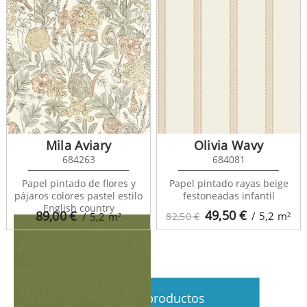
Mila Aviary
Olivia Wavy
684263
684081
Happy Dreams 69866616
Papel pintado de flores y
Papel pintado rayas beige
pájaros colores pastel estilo
festoneadas infantil
English country
49,50
€
89,00
€
/ 5,2
m²
/ 5,2
m²
82,50 €
Ver más productos