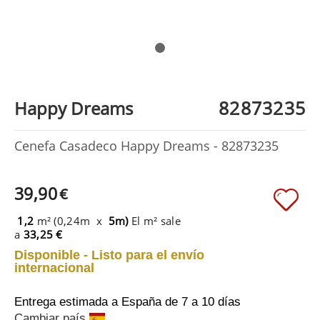
82873235
Happy Dreams
Cenefa Casadeco Happy Dreams - 82873235
39,90
€
1,2
m² (0,24m x
5m)
El m² sale
a
33,25 €
Disponible - Listo para el envío
internacional
Entrega estimada a España
de 7 a 10 días
Cambiar país