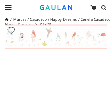
/
Marcas
/
Casadeco
/
Happy Dreams
/
Cenefa Casadeco
Happy Dreams - 82873235