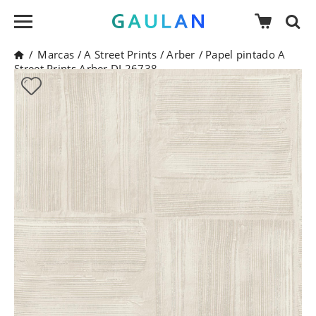
/
Marcas
/
A Street Prints
/
Arber
/
Papel pintado A
Street Prints Arber DL26738