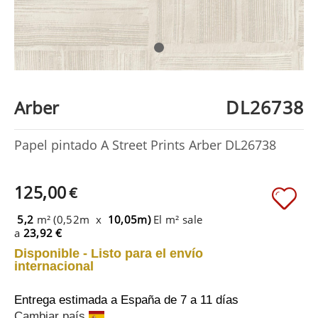
DL26738
Arber
Papel pintado A Street Prints Arber DL26738
125,00
€
5,2
m² (0,52m x
10,05m)
El m² sale
a
23,92 €
Disponible - Listo para el envío
internacional
Entrega estimada a España
de 7 a 11 días
Cambiar país