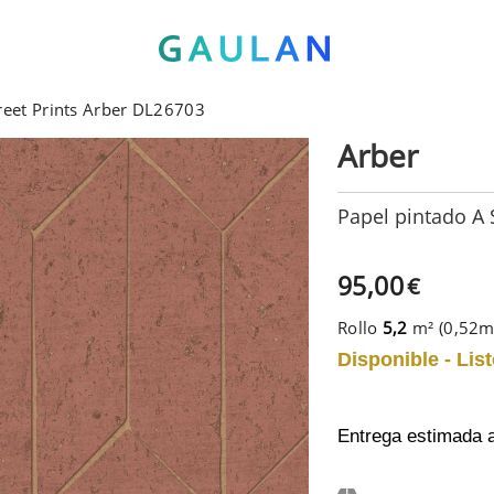
reet Prints Arber DL26703
Arber
Papel pintado A 
95,00
€
Rollo
5,2
m² (0,52
Disponible - List
Entrega estimada 