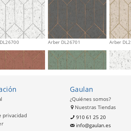
 DL26700
Arber DL26701
Arber DL
ación
Gaulan
l
¿Quiénes somos?
Nuestras Tiendas
e privacidad
910 61 25 20
er
info@gaulan.es