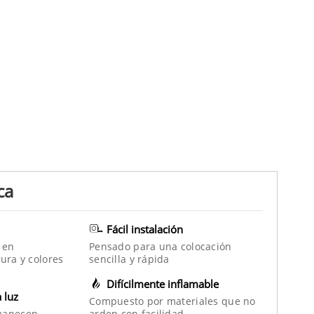
ca
Fácil instalación
 en
Pensado para una colocación
ura y colores
sencilla y rápida
Difícilmente inflamable
a luz
Compuesto por materiales que no
manecen
arden con facilidad