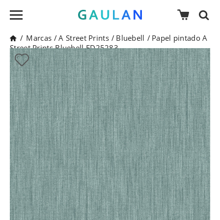
/
Marcas
/
A Street Prints
/
Bluebell
/
Papel pintado A
Street Prints Bluebell FD25283