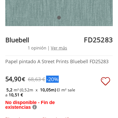
FD25283
Bluebell
1 opinión |
Ver más
Papel pintado A Street Prints Bluebell FD25283
54,90
€
68,63 €
-20%
5,2
m² (0,52m x
10,05m)
El m² sale
a
10,51 €
No disponible - Fin de
existencias