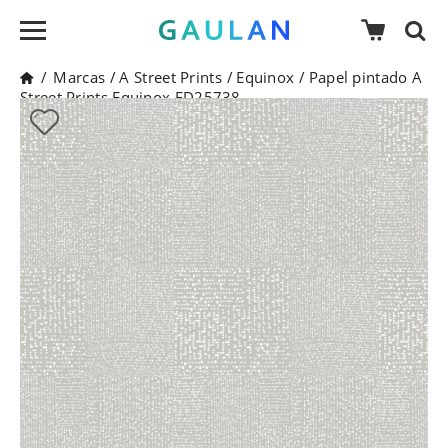
/
Marcas
/
A Street Prints
/
Equinox
/
Papel pintado A
Street Prints Equinox FD25738