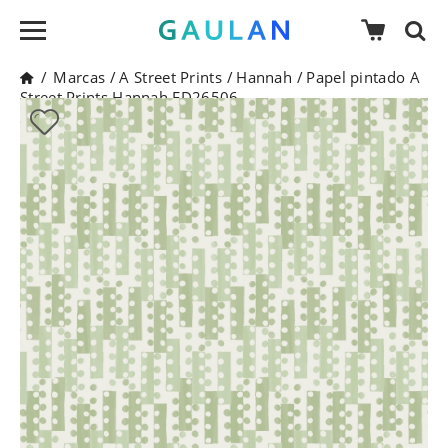
/
Marcas
/
A Street Prints
/
Hannah
/
Papel pintado A
Street Prints Hannah FD26506