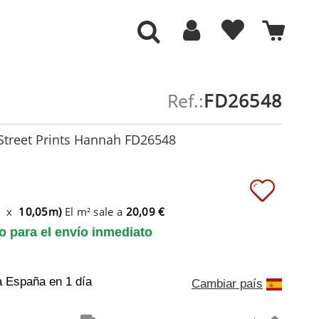
Ref.:
FD26548
Street Prints Hannah FD26548
m x
10,05m)
El m² sale a
20,09 €
to para el envío inmediato
a España
en 1 día
Cambiar país