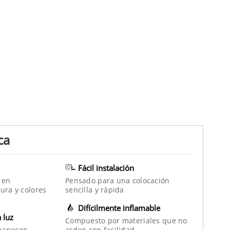
ca
Fácil instalación
 en
Pensado para una colocación
ura y colores
sencilla y rápida
Difícilmente inflamable
a luz
Compuesto por materiales que no
manecen
arden con facilidad