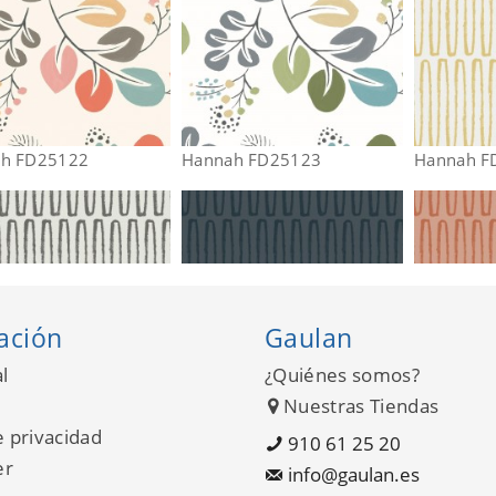
h FD25122
Hannah FD25123
Hannah F
ación
Gaulan
l
¿Quiénes somos?
Nuestras Tiendas
e privacidad
910 61 25 20
er
info@gaulan.es