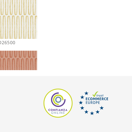
D26500