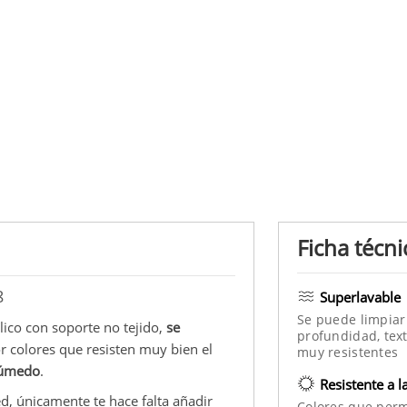
Ficha técni
8
Superlavable
Se puede limpiar
ílico con soporte no tejido,
se
profundidad, text
r colores que resisten muy bien el
muy resistentes
 húmedo
.
Resistente a l
d, únicamente te hace falta añadir
Colores que per