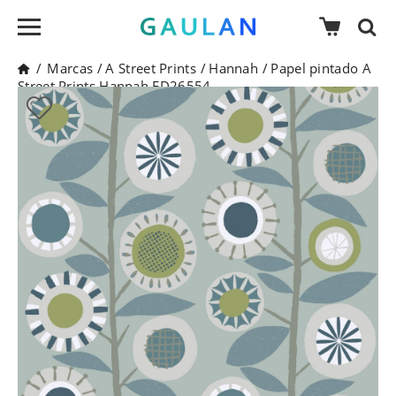
/
Marcas
/
A Street Prints
/
Hannah
/
Papel pintado A
Street Prints Hannah FD26554