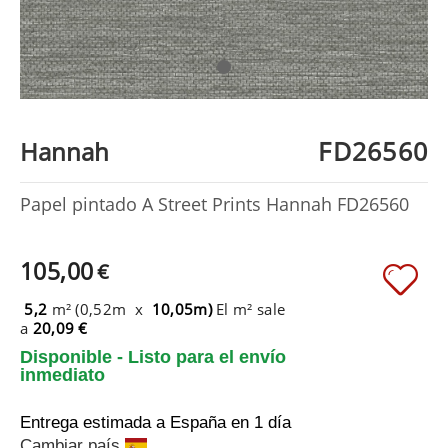
FD26560
Hannah
Papel pintado A Street Prints Hannah FD26560
105,00
€
5,2
m² (0,52m x
10,05m)
El m² sale
a
20,09 €
Disponible - Listo para el envío
inmediato
Entrega estimada a España
en 1 día
Cambiar país