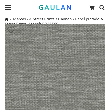
/
Marcas
/
A Street Prints
/
Hannah
/
Papel pintado A
Street Prints Hannah FD26560