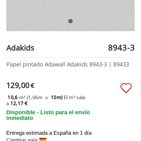
8943-3
Adakids
Papel pintado Adawall Adakids 8943-3 | 89433
129,00
€
10,6
m² (1,06m x
10m)
El m² sale
a
12,17 €
Disponible - Listo para el envío
inmediato
Entrega estimada a España
en 1 día
Cambiar país