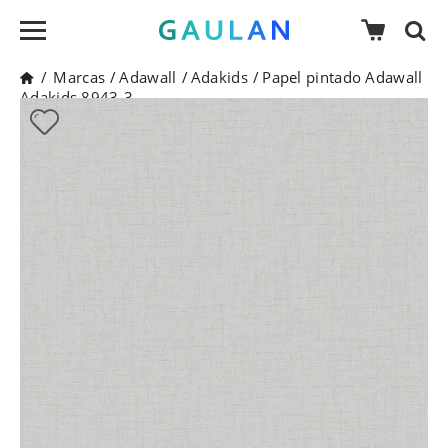
/
Marcas
/
Adawall
/
Adakids
/
Papel pintado Adawall
Adakids 8943-3