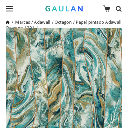
/
Marcas
/
Adawall
/
Octagon
/
Papel pintado Adawall
Octagon 1201-4