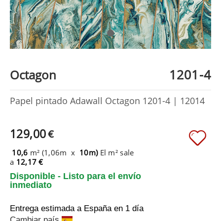
1201-4
Octagon
Papel pintado Adawall Octagon 1201-4 | 12014
129,00
€
10,6
m² (1,06m x
10m)
El m² sale
a
12,17 €
Disponible - Listo para el envío
inmediato
Entrega estimada a España
en 1 día
Cambiar país