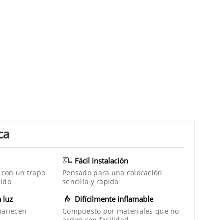
ca
Fácil instalación
 con un trapo
Pensado para una colocación
ido
sencilla y rápida
a luz
Difícilmente inflamable
manecen
Compuesto por materiales que no
arden con facilidad