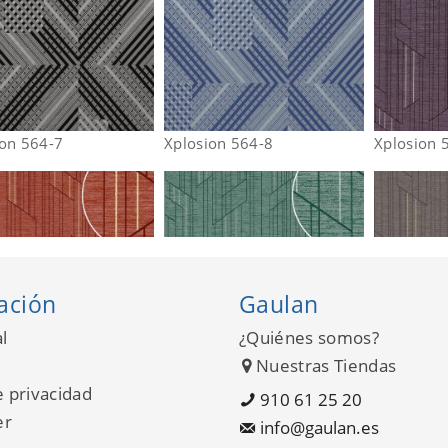
ion 564-7
Xplosion 564-8
Xplosion 
ación
Gaulan
l
¿Quiénes somos?
Nuestras Tiendas
e privacidad
910 61 25 20
er
info@gaulan.es