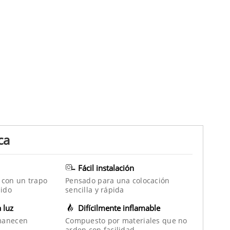
ca
Fácil instalación
 con un trapo
Pensado para una colocación
ido
sencilla y rápida
a luz
Difícilmente inflamable
manecen
Compuesto por materiales que no
arden con facilidad