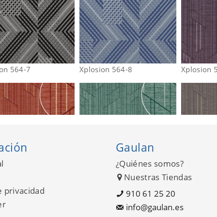
ion 564-7
Xplosion 564-8
Xplosion 
ación
Gaulan
l
¿Quiénes somos?
Nuestras Tiendas
e privacidad
910 61 25 20
er
info@gaulan.es