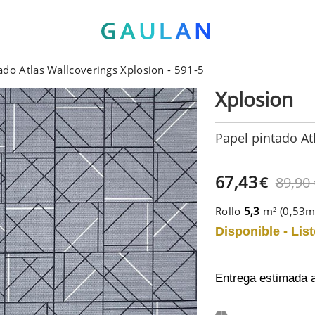
ado Atlas Wallcoverings Xplosion - 591-5
Xplosion
Papel pintado At
67,43
€
89,90
Rollo
5,3
m² (0,53
Disponible - List
Entrega estimada 