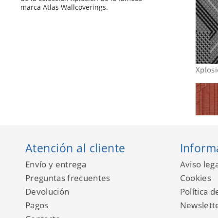
marca Atlas Wallcoverings.
Xplos
Atención al cliente
Inform
Envío y entrega
Aviso lega
Preguntas frecuentes
Cookies
Devolución
Política d
Pagos
Newslett