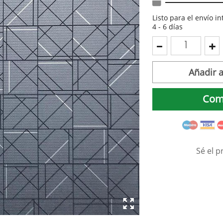
Listo para el envío i
4 - 6 días
Añadir a
Com
Sé el p