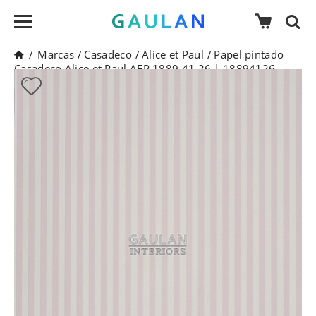
/
Marcas
/
Casadeco
/
Alice et Paul
/
Papel pintado
Casadeco Alice et Paul AEP 1889 41 26 | 18894126