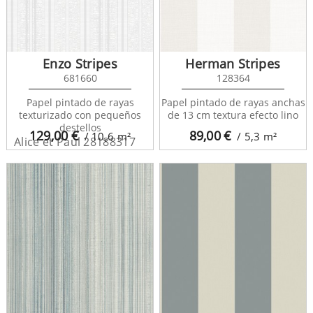
Enzo Stripes
Herman Stripes
681660
128364
Papel pintado de rayas
Papel pintado de rayas anchas
texturizado con pequeños
de 13 cm textura efecto lino
destellos
129,00
€
89,00
€
/ 10,6
m²
/ 5,3
m²
Alice et Paul 28188317