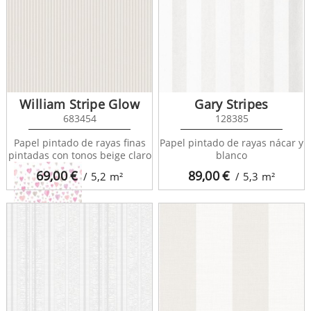
Alice et Paul 28182029
William Stripe Glow
Gary Stripes
683454
128385
Papel pintado de rayas finas
Papel pintado de rayas nácar y
pintadas con tonos beige claro
blanco
69,00
€
89,00
€
/ 5,2
m²
/ 5,3
m²
Alice et Paul 28184203