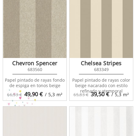
Alice et Paul 28174217
Chevron Spencer
Chelsea Stripes
683560
683349
Papel pintado de rayas fondo
Papel pintado de rayas color
de espiga en tonos beige
beige nacarado con estilo
refinado y atemporal
49,90
€
39,50
€
/ 5,3
m²
/ 5,3
m²
66,53 €
65,83 €