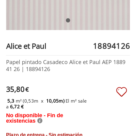
18894126
Alice et Paul
Papel pintado Casadeco Alice et Paul AEP 1889
41 26 | 18894126
35,80
€
5,3
m² (0,53m x
10,05m)
El m² sale
a
6,72 €
No disponible - Fin de
existencias
Plazo de entrega - Sin estimación