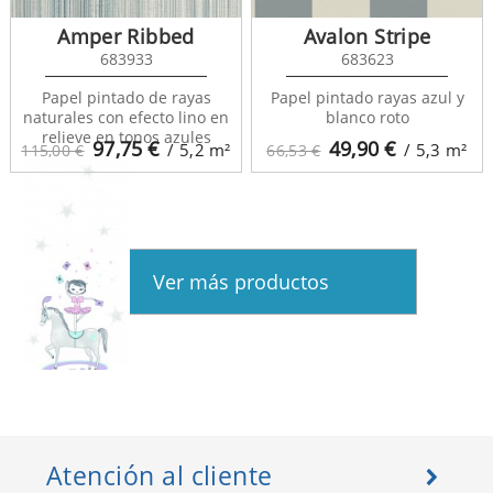
Amper Ribbed
Avalon Stripe
683933
683623
Alice et Paul 28194511
Papel pintado de rayas
Papel pintado rayas azul y
naturales con efecto lino en
blanco roto
relieve en tonos azules
97,75
€
49,90
€
/ 5,2
m²
/ 5,3
m²
115,00 €
66,53 €
Ver más productos
Alice et Paul 28195504
Atención al cliente