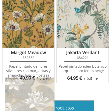
Margot Meadow
Jakarta Verdant
682380
684221
Gardens 82367428
Papel pintado de flores
Papel pintado edén botánico
silvestres con margaritas y
orquídea oro fondo beige
amapolas fondo mostaza
49,90
€
64,95
€
/ 5,2
m²
66,53 €
/ 5,3
m²
Ver más productos