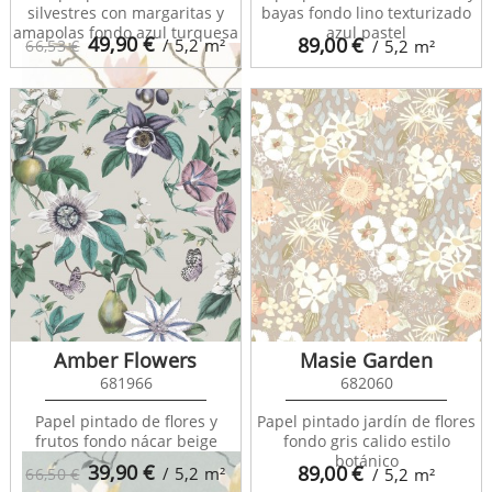
silvestres con margaritas y
bayas fondo lino texturizado
amapolas fondo azul turquesa
azul pastel
49,90
€
89,00
€
/ 5,2
m²
66,53 €
/ 5,2
m²
Gardens 82364212
Amber Flowers
Masie Garden
681966
682060
Papel pintado de flores y
Papel pintado jardín de flores
frutos fondo nácar beige
fondo gris calido estilo
botánico
39,90
€
89,00
€
/ 5,2
m²
66,50 €
/ 5,2
m²