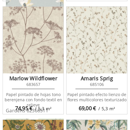
Gardens 82366122
Marlow Wildflower
Amaris Sprig
683657
685106
Papel pintado de hojas tono
Papel pintado efecto lienzo de
berenjena con fondo textil en
flores multicolores texturizado
relieve
74,95
€
69,00
€
/ 5,3
m²
/ 5,3
m²
Gardens 82366511