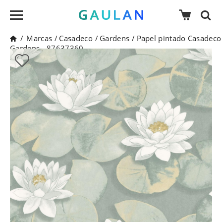
/
Marcas
/
Casadeco
/
Gardens
/
Papel pintado Casadeco
Gardens - 87637360