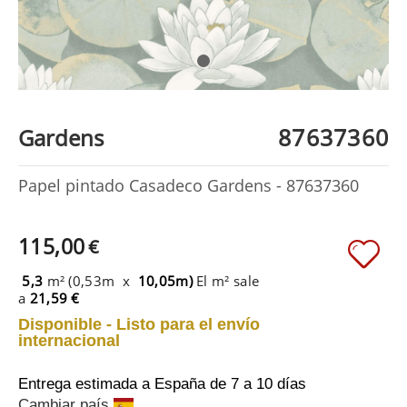
87637360
Gardens
Papel pintado Casadeco Gardens - 87637360
115,00
€
5,3
m² (0,53m x
10,05m)
El m² sale
a
21,59 €
Disponible - Listo para el envío
internacional
Entrega estimada a España
de 7 a 10 días
Cambiar país